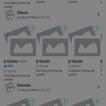
Leche
Leche
Lec
Colonial Crema de
Leche
Disco
Hoy, 5 PM
$ 70,00
•
$ 129,00
$ 101,00
$ 120,00
$ 2
$ 160,00
19%
(0.41/ml)
(0.48/ml)
(0.2
Farming Crema de
Colonial Crema de
Col
(0.26/ml)
Leche
Leche
Lec
Colonial Crema de
Leche
Devoto
Hoy, 5 PM
$ 80,00
•