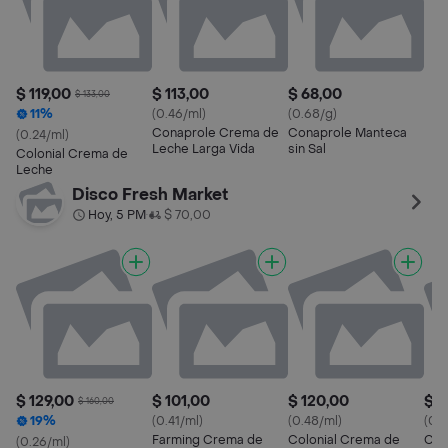
$ 119,00
$ 113,00
$ 68,00
$ 133,00
11%
(0.46/ml)
(0.68/g)
Conaprole Crema de
Conaprole Manteca
(0.24/ml)
Leche Larga Vida
sin Sal
Colonial Crema de
Leche
Disco Fresh Market
Hoy, 5 PM
$ 70,00
•
$ 129,00
$ 101,00
$ 120,00
$ 2
$ 160,00
19%
(0.41/ml)
(0.48/ml)
(0.2
Farming Crema de
Colonial Crema de
Col
(0.26/ml)