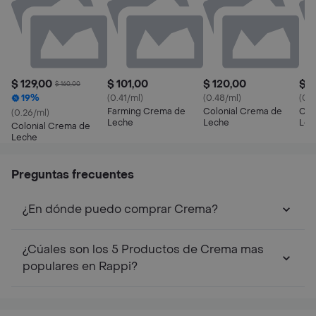
$ 129,00
$ 101,00
$ 120,00
$ 2
$ 160,00
19%
(0.41/ml)
(0.48/ml)
(0.2
Farming Crema de
Colonial Crema de
Col
(0.26/ml)
Leche
Leche
Lec
Colonial Crema de
Leche
Preguntas frecuentes
¿En dónde puedo comprar Crema?
¿Cúales son los 5 Productos de Crema mas
populares en Rappi?