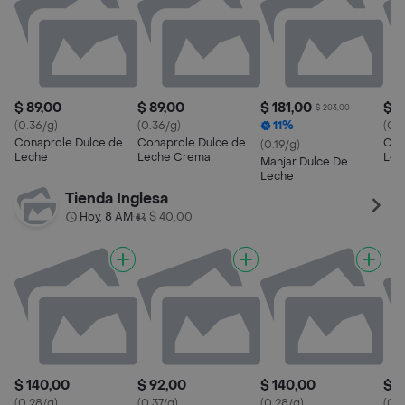
$ 89,00
$ 89,00
$ 181,00
$ 1
$ 203,00
(0.36/g)
(0.36/g)
11%
(0.2
Conaprole Dulce de
Conaprole Dulce de
Con
(0.19/g)
Leche
Leche Crema
Lec
Manjar Dulce De
Leche
Tienda Inglesa
Hoy, 8 AM
$ 40,00
•
$ 140,00
$ 92,00
$ 140,00
$ 2
(0.28/g)
(0.37/g)
(0.28/g)
(0.2