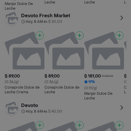
Leche
Leche
Lec
Manjar Dulce De
Leche
Devoto Fresh Market
Hoy, 8 AM
$ 30,00
•
$ 89,00
$ 89,00
$ 181,00
$ 1
$ 203,00
(0.36/g)
(0.36/g)
11%
(0.2
Conaprole Dulce de
Conaprole Dulce de
Con
(0.19/g)
Leche Crema
Leche
Lec
Manjar Dulce De
Leche
Devoto
Hoy, 8 AM
$ 40,00
•