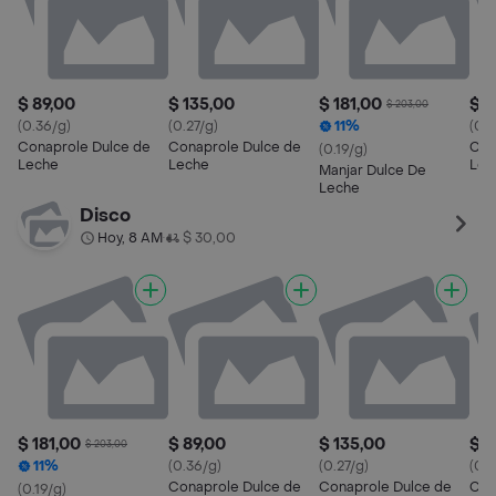
$ 89,00
$ 135,00
$ 181,00
$ 8
$ 203,00
(0.36/g)
(0.27/g)
11%
(0.3
Conaprole Dulce de
Conaprole Dulce de
Conapr
(0.19/g)
Leche
Leche
Lec
Manjar Dulce De
Leche
Disco
Hoy, 8 AM
$ 30,00
•
$ 181,00
$ 89,00
$ 135,00
$ 8
$ 203,00
11%
(0.36/g)
(0.27/g)
(0.3
Conaprole Dulce de
Conaprole Dulce de
Conapr
(0.19/g)