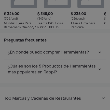
$ 326,00
$ 345,00
$ 236,00
$ 6
(326/und)
(345/und)
(236/und)
(1.0
Mundial Tijera Para
Tijerita P/Cuticula
Titania Lima para
Cut
Barberos 19Cm.663/7
N.803 - Bl 1 Un
Pedicura
- U
Preguntas frecuentes
¿En dónde puedo comprar Herramientas?
¿Cúales son los 5 Productos de Herramientas
mas populares en Rappi?
Top Marcas y Cadenas de Restaurantes