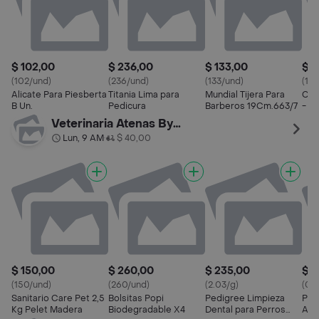
$ 102,00
$ 236,00
$ 133,00
$ 6
(102/und)
(236/und)
(133/und)
(1.0
Alicate Para Piesberta
Titania Lima para
Mundial Tijera Para
Cut
B Un.
Pedicura
Barberos 19Cm.663/7
- U
Veterinaria Atenas By Palermo
Lun, 9 AM
$ 40,00
•
$ 150,00
$ 260,00
$ 235,00
$ 2
(150/und)
(260/und)
(2.03/g)
(0.4
Sanitario Care Pet 2,5
Bolsitas Popi
Pedigree Limpieza
Pet
Kg Pelet Madera
Biodegradable X4
Dental para Perros
Aco