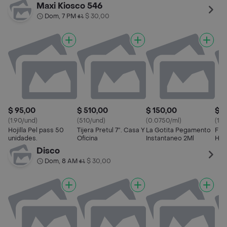
Raza Grande
Pel
Maxi Kiosco 546
Dom, 7 PM
$ 30,00
•
$ 95,00
$ 510,00
$ 150,00
$ 1
(1.90/und)
(510/und)
(0.0750/ml)
(18
Hojilla Pel pass 50
Tijera Pretul 7”. Casa Y
La Gotita Pegamento
Fil
unidades.
Oficina
Instantaneo 2Ml
Hor
Disco
Dom, 8 AM
$ 30,00
•