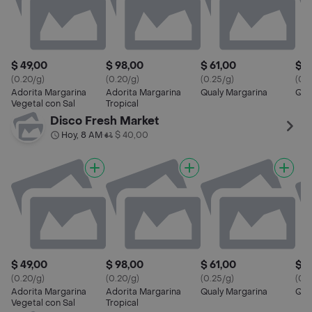
$ 49,00
$ 98,00
$ 61,00
$ 1
(0.20/g)
(0.20/g)
(0.25/g)
(0.2
Adorita Margarina
Adorita Margarina
Qualy Margarina
Qua
Vegetal con Sal
Tropical
Disco Fresh Market
Hoy, 8 AM
$ 40,00
•
$ 49,00
$ 98,00
$ 61,00
$ 1
(0.20/g)
(0.20/g)
(0.25/g)
(0.2
Adorita Margarina
Adorita Margarina
Qualy Margarina
Qua
Vegetal con Sal
Tropical