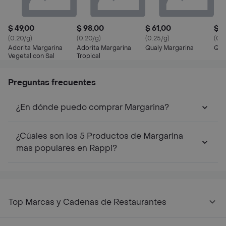
$ 49,00
$ 98,00
$ 61,00
$ 1
(0.20/g)
(0.20/g)
(0.25/g)
(0.2
Adorita Margarina
Adorita Margarina
Qualy Margarina
Qua
Vegetal con Sal
Tropical
Preguntas frecuentes
¿En dónde puedo comprar Margarina?
¿Cúales son los 5 Productos de Margarina
mas populares en Rappi?
Top Marcas y Cadenas de Restaurantes