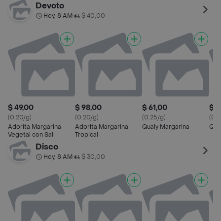
Devoto
Hoy, 8 AM
$ 40,00
•
$ 49,00
$ 98,00
$ 61,00
$ 1
(0.20/g)
(0.20/g)
(0.25/g)
(0.2
Adorita Margarina
Adorita Margarina
Qualy Margarina
Qua
Vegetal con Sal
Tropical
Disco
Hoy, 8 AM
$ 30,00
•