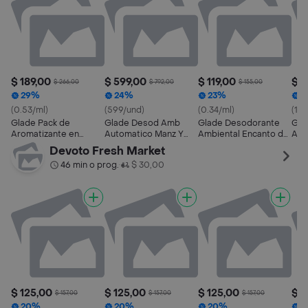
$ 189,00
$ 599,00
$ 119,00
$ 2
$ 266,00
$ 792,00
$ 155,00
29%
24%
23%
2
(0.53/ml)
(599/und)
(0.34/ml)
(1.6
Glade Pack de
Glade Desod Amb
Glade Desodorante
Gla
Aromatizante en
Automatico Manz Y
Ambiental Encanto de
Aut
Aerosol
Canela Ap+Rep
Vainilla en Aerosol
Vain
Devoto Fresh Market
46 min o prog.
$ 30,00
•
$ 125,00
$ 125,00
$ 125,00
$ 1
$ 157,00
$ 157,00
$ 157,00
20%
20%
20%
2