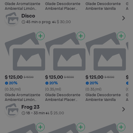
Glade Aromatizante
Glade Desodorante
Glade Desodorante
Gla
Ambiental Limón
Ambiental Placer
Ambiente Vainilla
Amb
Refrescante Aerosol
Floral y Frutos Rojos
Ca
Disco
360 mL
45 min o prog.
$ 30,00
•
$ 125,00
$ 125,00
$ 125,00
$ 1
$ 157,00
$ 157,00
$ 157,00
20%
20%
20%
2
(0.35/ml)
(0.35/ml)
(0.35/ml)
(0.3
Glade Aromatizante
Glade Desodorante
Glade Desodorante
Gla
Ambiental Limón
Ambiental Placer
Ambiente Vainilla
Amb
Refrescante Aerosol
Floral y Frutos Rojos
Ca
Frog 23
360 mL
18 - 33 min
$ 25,00
•