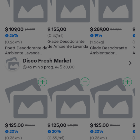
$ 109,00
$ 155,00
$ 289,00
$ 1
$ 147,00
$ 359,00
26%
(0.37/ml)
19%
2
Glade Desodorante
(0.26/ml)
(1.66/g)
(0.2
de Ambiente Lavanda
Poett Desodorante de
Glade Desodorante
Poe
Ambiente Lavanda
Ambientador
Amb
Aerosol
Automático Limón
Pri
Disco Fresh Market
Repuesto
46 min o prog.
$ 30,00
•
$ 125,00
$ 125,00
$ 125,00
$ 1
$ 157,00
$ 157,00
$ 157,00
20%
20%
20%
2
(0.35/ml)
(0.35/ml)
(0.35/ml)
(0.3