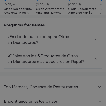
(0.35/ml)
(0.35/ml)
(0.35/ml)
(0.3
Glade Desodorante
Glade Aromatizante
Glade Desodorante
Gla
Ambiental Placer
Ambiental Limón
Ambiente Vainilla
Amb
Floral y Frutos Rojos
Refrescante Aerosol
Ca
360 mL
Preguntas frecuentes
¿En dónde puedo comprar Otros
ambientadores?
¿Cúales son los 5 Productos de Otros
ambientadores mas populares en Rappi?
Top Marcas y Cadenas de Restaurantes
Encontranos en estos países