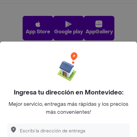
App Store
Google play
AppGallery
Pide tu comida favorita cerca de ti
Categorías
Ingresa tu dirección en Montevideo:
Unite a Rappi
Mejor servicio, entregas más rápidas y los precios
más convenientes!
Sobre Rappi
Facebook
Twitter
Instagram