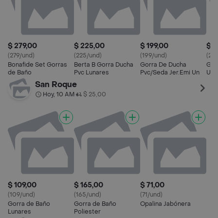
$ 279,00
$ 225,00
$ 199,00
$ 2
(279/und)
(225/und)
(199/und)
(22
Bonafide Set Gorras
Berta B Gorra Ducha
Gorra De Ducha
Gor
de Baño
Pvc Lunares
Pvc/Seda Jer.Emi Un
Un 
San Roque
Hoy, 10 AM
$ 25,00
•
$ 109,00
$ 165,00
$ 71,00
(109/und)
(165/und)
(71/und)
Gorra de Baño
Gorra de Baño
Opalina Jabónera
Lunares
Poliester