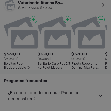
Unidades
Veterinaria Atenas By Palermo
Vie, 9 AM
$ 40,00
•
$ 260,00
$ 150,00
$ 370,00
$ 3
(260/und)
(150/und)
(370/und)
(36
Bolsitas Popi
Sanitario Care Pet 2,5
Pipeta Repelente
Pip
Biodegradable X4
Kg Pelet Madera
Dominal Max Para
Dom
Gatos De Más De 4
Per
Kilos 1 U
Kilo
Preguntas frecuentes
¿En dónde puedo comprar Panuelos
desechables?