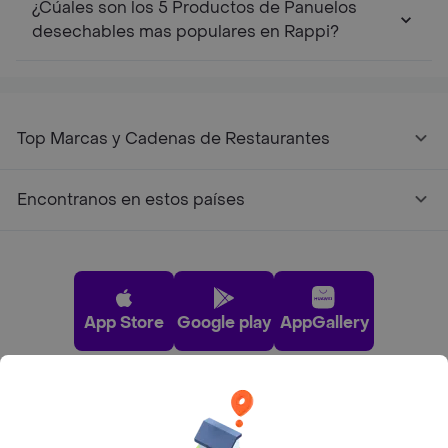
¿Cúales son los 5 Productos de Panuelos
desechables mas populares en Rappi?
Top Marcas y Cadenas de Restaurantes
Encontranos en estos países
App Store
Google play
AppGallery
Pide tu comida favorita cerca de ti