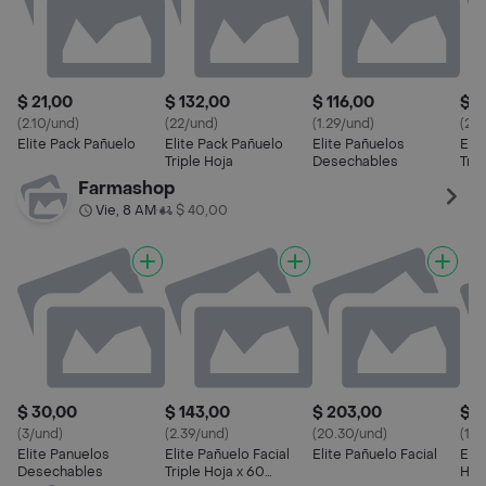
$ 21,00
$ 132,00
$ 116,00
$ 1
(2.10/und)
(22/und)
(1.29/und)
(2.
Elite Pack Pañuelo
Elite Pack Pañuelo
Elite Pañuelos
Elit
Triple Hoja
Desechables
Trip
Uni
Farmashop
Vie, 8 AM
$ 40,00
•
$ 30,00
$ 143,00
$ 203,00
$ 1
(3/und)
(2.39/und)
(20.30/und)
(16
Elite Panuelos
Elite Pañuelo Facial
Elite Pañuelo Facial
Elit
Desechables
Triple Hoja x 60
Hoja