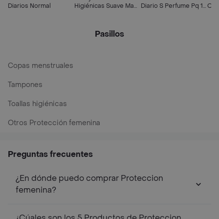
Diarios Normal
Higiénicas Suave Maxi
Diario S Perfume Pq 10
Orig
Protección
Un
Pasillos
Copas menstruales
Tampones
Toallas higiénicas
Otros Protección femenina
Preguntas frecuentes
¿En dónde puedo comprar Proteccion
femenina?
¿Cúales son los 5 Productos de Proteccion