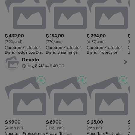
$ 432,00
$ 154,00
$ 394,00
$ 1
(7.20/und)
(7.70/und)
(6.57/und)
(5/
Carefree Protector
Carefree Protector
Carefree Protector
Car
Diario Todos Los Días
Diario Brisa Tanga
Diario Protección
Sin
Tanga
Devoto
Hoy, 8 AM
$ 40,00
•
$ 99,00
$ 89,00
$ 25,00
$ 1
(4.95/und)
(11.13/und)
(25/und)
(6.7
Nosotras Protectores
Always Toallas
Absorbex Protector
Car