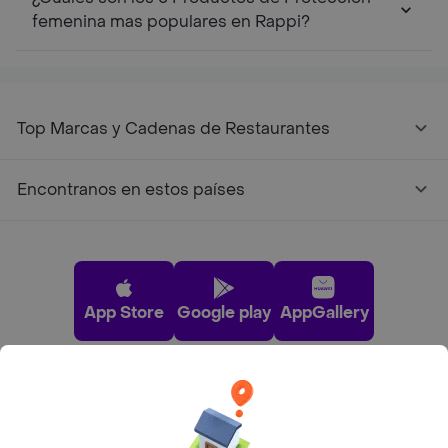
femenina mas populares en Rappi?
Top Marcas y Cadenas de Restaurantes
Encontranos en estos países
App Store
Google play
AppGallery
Pide tu comida favorita cerca de ti