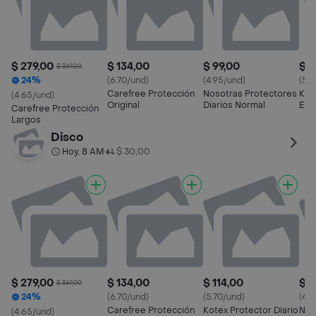
$ 279,00
$ 134,00
$ 99,00
$ 1
$ 369,00
24%
(6.70/und)
(4.95/und)
(5.7
Carefree Protección
Nosotras Protectores
Kot
(4.65/und)
Original
Diarios Normal
Ese
Carefree Protección
Largos
Disco
Hoy, 8 AM
$ 30,00
•
$ 279,00
$ 134,00
$ 114,00
$ 9
$ 369,00
24%
(6.70/und)
(5.70/und)
(4.9
Carefree Protección
Kotex Protector Diario
Nos
(4.65/und)