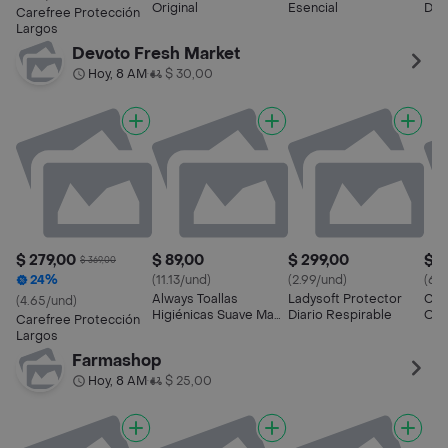
Original
Esencial
Dia
Carefree Protección
Largos
Devoto Fresh Market
Hoy, 8 AM
$ 30,00
•
$ 279,00
$ 89,00
$ 299,00
$ 1
$ 369,00
24%
(11.13/und)
(2.99/und)
(6.7
Always Toallas
Ladysoft Protector
Car
(4.65/und)
Higiénicas Suave Maxi
Diario Respirable
Orig
Carefree Protección
Protección
Largos
Farmashop
Hoy, 8 AM
$ 25,00
•