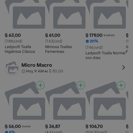
$ 63,00
$ 61,00
$ 179,00
$ 8
$ 225,00
(7.88/und)
(7.63/und)
20%
(11.
Ladysoft Toalla
Mimosa Toallas
Sie
(7.46/und)
Higiénica Clásica
Femeninas
Fem
Ladysoft Toalla Normal
Ala
con Alas
Micro Macro
Hoy, 9 AM
$ 30,00
•
$ 56,00
$ 36,87
$ 106,70
$ 1
$ 61,60
9%
(4.61/und)
(106.70/und)
(3.9