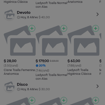
Higiénica Clásica
Anatomica
Fem
Ladysoft Toalla Normal
con Alas
Devoto
Hoy, 8 AM
$ 40,00
•
$ 28,00
$ 179,00
$ 63,00
$ 5
$ 225,00
(3.50/und)
20%
(7.88/und)
(7.3
Cisne Toalla Femenina
Ladysoft Toalla
Mim
(7.46/und)
Anatomica
Higiénica Clásica
Fem
Ladysoft Toalla Normal
con Alas
Disco
Hoy, 8 AM
$ 30,00
•