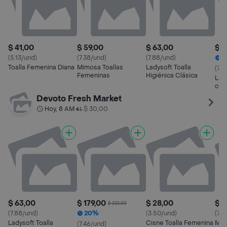
$ 41,00
$ 59,00
$ 63,00
$ 1
(5.13/und)
(7.38/und)
(7.88/und)
2
Toalla Femenina Diana
Mimosa Toallas
Ladysoft Toalla
(7.4
Femeninas
Higiénica Clásica
Lad
con
Devoto Fresh Market
Hoy, 8 AM
$ 30,00
•
$ 63,00
$ 179,00
$ 28,00
$ 6
$ 225,00
(7.88/und)
20%
(3.50/und)
(7.6
Ladysoft Toalla
Cisne Toalla Femenina
Mim
(7.46/und)