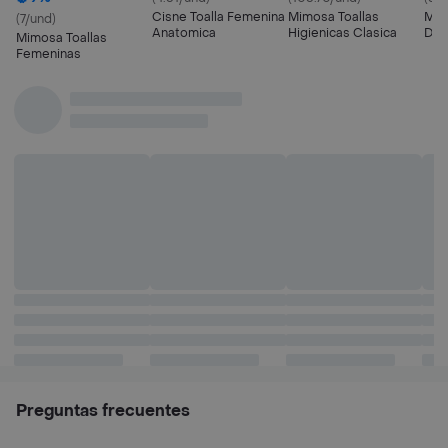
Cisne Toalla Femenina
Mimosa Toallas
Mim
(7/und)
Anatomica
Higienicas Clasica
Dia
Mimosa Toallas
Femeninas
Preguntas frecuentes