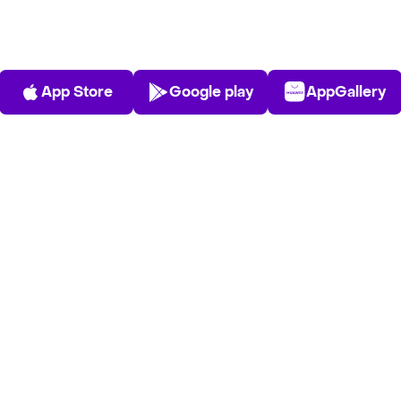
App Store
Play Store
AppGalle
App Store
Google play
AppGallery