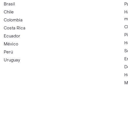
Brasil
P
Chile
H
m
Colombia
C
Costa Rica
P
Ecuador
H
México
S
Perú
E
Uruguay
D
H
M