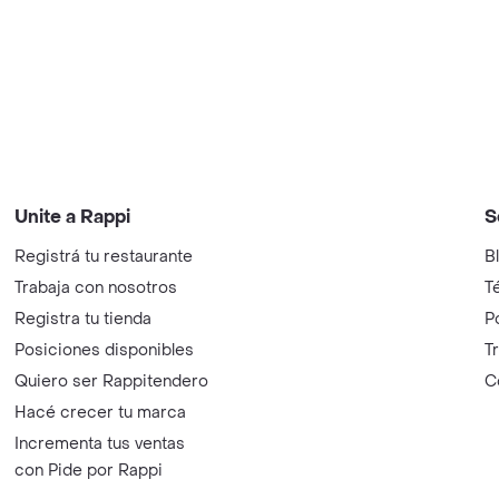
Unite a Rappi
S
Registrá tu restaurante
B
Trabaja con nosotros
T
Registra tu tienda
P
Posiciones disponibles
T
Quiero ser Rappitendero
C
Hacé crecer tu marca
Incrementa tus ventas
con Pide por Rappi