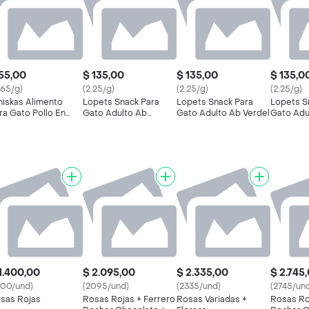
55,00
$ 135,00
$ 135,00
$ 135,0
.65/g)
(2.25/g)
(2.25/g)
(2.25/g)
iskas Alimento
Lopets Snack Para
Lopets Snack Para
Lopets S
ra Gato Pollo En
Gato Adulto Ab
Gato Adulto Ab Verdel
Gato Adu
lsa
Mariscos
Salmón
1.400,00
$ 2.095,00
$ 2.335,00
$ 2.745
400/und)
(2095/und)
(2335/und)
(2745/un
sas Rojas
Rosas Rojas + Ferrero
Rosas Variadas +
Rosas Ro