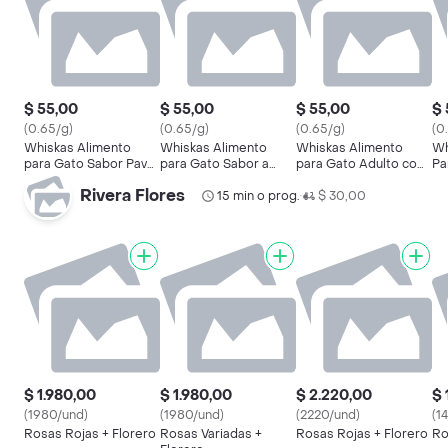
$ 55,00
$ 55,00
$ 55,00
$ 
(0.65/g)
(0.65/g)
(0.65/g)
(0
Whiskas Alimento
Whiskas Alimento
Whiskas Alimento
Wh
para Gato Sabor Pavo
para Gato Sabor a
para Gato Adulto con
Pa
en Salsa
Salmón en Salsa
Sabor a Carne
Sa
Rivera Flores
15 min o prog.
$ 30,00
•
$ 1.980,00
$ 1.980,00
$ 2.220,00
$ 
(1980/und)
(1980/und)
(2220/und)
(1
Rosas Rojas + Florero
Rosas Variadas +
Rosas Rojas + Florero
Ro