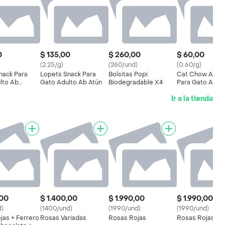
0
$ 135,00
$ 260,00
$ 60,00
(2.25/g)
(260/und)
(0.60/g)
nack Para
Lopets Snack Para
Bolsitas Popi
Cat Chow Alim
lto Ab
Gato Adulto Ab Atún
Biodegradable X4
Para Gato Adul
Pescado
Ir a la tienda
,00
$ 1.400,00
$ 1.990,00
$ 1.990,00
d)
(1400/und)
(1990/und)
(1990/und)
jas + Ferrero
Rosas Variadas
Rosas Rojas
Rosas Rojas