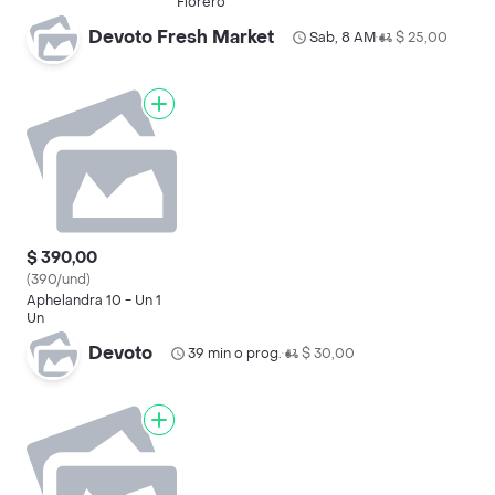
Florero
Devoto Fresh Market
Sab, 8 AM
$ 25,00
•
$ 390,00
(390/und)
Aphelandra 10 - Un 1
Un
Devoto
39 min o prog.
$ 30,00
•