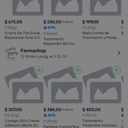
$ 675,00
$ 245,00
$ 199,00
$ 2
$ 485,00
(1.93/g)
49%
(0.20/g)
(0.6
Crema De Trat.Elvive
Skala Crema de
Ble
(1.96/ml)
Reparacion Total 5.35
Tratamiento y Peinar
Tratamiento
Kg
Sandía
Reparador Bio Kur
Cabello Graso
Farmashop
14 min o prog.
$ 25,00
•
$ 307,00
$ 386,00
$ 403,00
$ 2
$ 482,00
(15.35/g)
20%
(1.35/ml)
3
Corega Ultra Crema
Tratamiento
(1.29/ml)
(2.0
Adhesivo Menta 20
Tresemme Hidratacion
Pantene Crema Para
Col