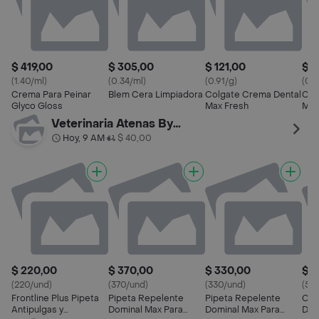
$ 419,00
$ 305,00
$ 121,00
$ 1
(1.40/ml)
(0.34/ml)
(0.91/g)
(0.8
Crema Para Peinar
Blem Cera Limpiadora
Colgate Crema Dental
Col
Glyco Gloss
Max Fresh
Máx
Ant
Veterinaria Atenas By Palermo
Hoy, 9 AM
$ 40,00
•
$ 220,00
$ 370,00
$ 330,00
$ 5
(220/und)
(370/und)
(330/und)
(56
Frontline Plus Pipeta
Pipeta Repelente
Pipeta Repelente
Col
Antipulgas y
Dominal Max Para
Dominal Max Para
Dom