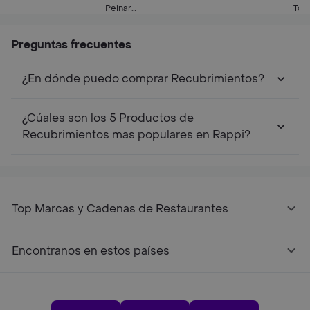
Grs
Fc 300 Ml
Peinar
Tota
Hidrocauterizacion
Preguntas frecuentes
¿En dónde puedo comprar Recubrimientos?
¿Cúales son los 5 Productos de
Recubrimientos mas populares en Rappi?
Top Marcas y Cadenas de Restaurantes
Encontranos en estos países