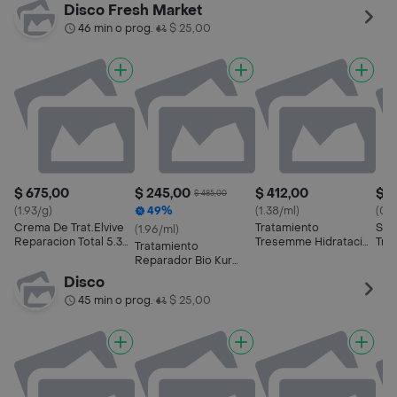
Garrapatas Gatos
Gatos De Más De 4
Gatos de 0 a 4 Kilos
U
Disco Fresh Market
Kilos 1 U
46 min o prog.
$ 25,00
•
$ 675,00
$ 245,00
$ 412,00
$ 1
$ 485,00
(1.93/g)
49%
(1.38/ml)
(0.2
Crema De Trat.Elvive
Tratamiento
Ska
(1.96/ml)
Reparacion Total 5.35
Tresemme Hidratacion
Tra
Tratamiento
Kg
Fc 300 Ml
San
Reparador Bio Kur
Cabello Graso
Disco
45 min o prog.
$ 25,00
•