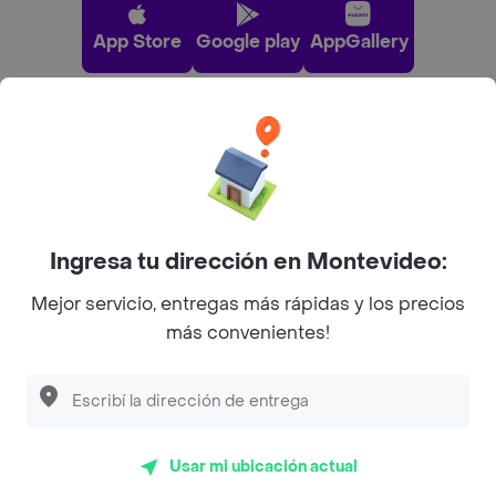
App Store
Google play
AppGallery
Pide tu comida favorita cerca de ti
Categorías
Ingresa tu dirección en Montevideo:
Unite a Rappi
Mejor servicio, entregas más rápidas y los precios
más convenientes!
Sobre Rappi
Facebook
Twitter
Instagram
Usar mi ubicación actual
©
2026
Rappi Inc. All rights reserved.