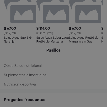
$ 67,00
$ 114,00
$ 67,00
$ 1
(0.12/ml)
(0.0760/ml)
(0.12/ml)
(0.
Salus Agua Sab S G
Salus Agua Saborizada
Salus Agua Frutté de
Sal
Naranja
Frutté de Manzana
Manzana sin Gas
Nar
Pasillos
Otros Salud nutricional
Suplementos alimenticios
Nutrición deportiva
Preguntas frecuentes