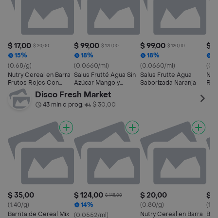
$ 17,00
$ 99,00
$ 99,00
$ 4
$ 20,00
$ 120,00
$ 120,00
15%
18%
18%
2
(0.68/g)
(0.0660/ml)
(0.0660/ml)
(0.7
Nutry Cereal en Barra
Salus Frutté Agua Sin
Salus Frutte Agua
Nutr
Frutos Rojos Con
Azúcar Mango y
Saborizada Naranja
Roj
Cookies
Naranja
Pq
Disco Fresh Market
43 min o prog.
$ 30,00
•
$ 35,00
$ 124,00
$ 20,00
$ 3
$ 145,00
(1.40/g)
14%
(0.80/g)
(1.4
Barrita de Cereal Mix
Nutry Cereal en Barra
Bar
(0.0552/ml)