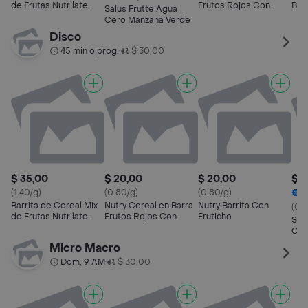
de Frutas Nutrilate
Frutos Rojos Con
Bro
Salus Frutte Agua
S/az
Cookies
Cero Manzana Verde
Disco
45 min o prog.
$ 30,00
•
$ 35,00
$ 20,00
$ 20,00
$ 1
(1.40/g)
(0.80/g)
(0.80/g)
1
Barrita de Cereal Mix
Nutry Cereal en Barra
Nutry Barrita Con
(0.
de Frutas Nutrilate
Frutos Rojos Con
Fruticho
Sal
S/az
Cookies
Cer
Micro Macro
Dom, 9 AM
$ 30,00
•