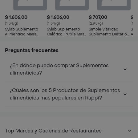
$ 1.606,00
$ 1.606,00
$ 707,00
$ 8
(1.34/g)
(1.34/g)
(2.95/g)
(14.
Sylab Suplemento
Sylab Suplemento
Simple Vitalidad
Syl
Alimenticio Mass
Calórico Frutilla Mass
Suplemento Dietario
Alim
3000 Sabor
3000
con Sabor a Frutilla
Cáp
Chocolate
Preguntas frecuentes
¿En dónde puedo comprar Suplementos
alimenticios?
¿Cúales son los 5 Productos de Suplementos
alimenticios mas populares en Rappi?
Top Marcas y Cadenas de Restaurantes