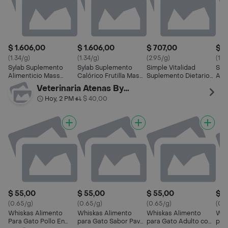
$ 1.606,00
$ 1.606,00
$ 707,00
$ 8
(1.34/g)
(1.34/g)
(2.95/g)
(14.
Sylab Suplemento
Sylab Suplemento
Simple Vitalidad
Syl
Alimenticio Mass
Calórico Frutilla Mass
Suplemento Dietario
Alim
3000 Sabor
3000
con Sabor a Frutilla
Cáp
Veterinaria Atenas By Palermo
Chocolate
Hoy, 2 PM
$ 40,00
•
$ 55,00
$ 55,00
$ 55,00
$ 5
(0.65/g)
(0.65/g)
(0.65/g)
(0.
Whiskas Alimento
Whiskas Alimento
Whiskas Alimento
Whi
Para Gato Pollo En
para Gato Sabor Pavo
para Gato Adulto con
par