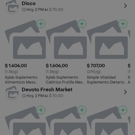
Salsa
en Salsa
Sabor a Carne
Sal
Disco
Hoy, 2 PM
$ 70,00
•
$ 1.606,00
$ 1.606,00
$ 707,00
$ 8
(1.34/g)
(1.34/g)
(2.95/g)
(14.
Sylab Suplemento
Sylab Suplemento
Simple Vitalidad
Syl
Alimenticio Mass
Calórico Frutilla Mass
Suplemento Dietario
Alim
3000 Sabor
3000
con Sabor a Frutilla
Cáp
Devoto Fresh Market
Chocolate
Hoy, 2 PM
$ 70,00
•