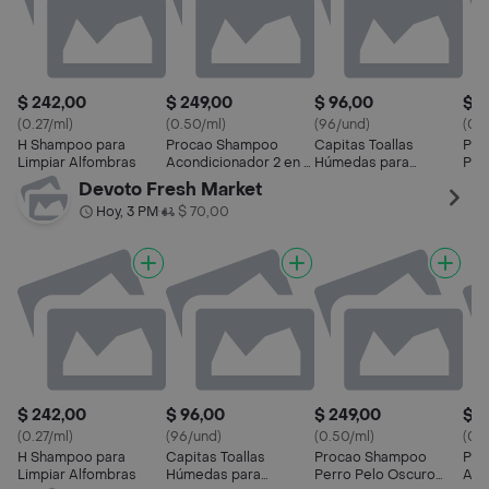
$ 242,00
$ 249,00
$ 96,00
$ 2
(0.27/ml)
(0.50/ml)
(96/und)
(0.
H Shampoo para
Procao Shampoo
Capitas Toallas
Pro
Limpiar Alfombras
Acondicionador 2 en 1
Húmedas para
Per
para Perro
Mascotas
500
Devoto Fresh Market
Hoy, 3 PM
$ 70,00
•
$ 242,00
$ 96,00
$ 249,00
$ 2
(0.27/ml)
(96/und)
(0.50/ml)
(0.
H Shampoo para
Capitas Toallas
Procao Shampoo
Pro
Limpiar Alfombras
Húmedas para
Perro Pelo Oscuro
Aco