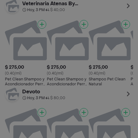
Mascotas
500 mL
par
Veterinaria Atenas By Palermo
Hoy, 3 PM
$ 40,00
•
$ 275,00
$ 275,00
$ 275,00
$ 2
(0.40/ml)
(0.40/ml)
(0.40/ml)
(0.4
Pet Clean Shampoo y
Pet Clean Shampoo y
Shampoo Pet Clean
Pet
Acondicionador Perro
Acondicionador Perro
Natural
Aco
Pelo Oscuro 700 mL
Pelo Claro 700 mL
Ph 
Devoto
Hoy, 3 PM
$ 80,00
•