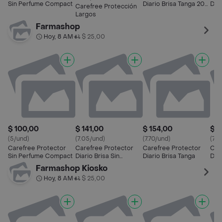
Sin Perfume Compact
Diario Brisa Tanga 20
Diar
Carefree Protección
Un
Largos
Farmashop
Hoy, 8 AM
$ 25,00
•
$ 100,00
$ 141,00
$ 154,00
$ 4
(5/und)
(7.05/und)
(7.70/und)
(7.2
Carefree Protector
Carefree Protector
Carefree Protector
Car
Sin Perfume Compact
Diario Brisa Sin
Diario Brisa Tanga
Dia
Perfume
Tan
Farmashop Kiosko
Hoy, 8 AM
$ 25,00
•