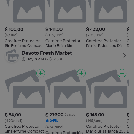
$ 100,00
$ 141,00
$ 432,00
$ 1
(5/und)
(7.05/und)
(7.20/und)
(7.7
Carefree Protector
Carefree Protector
Carefree Protector
Car
Sin Perfume Compact
Diario Brisa Sin
Diario Todos Los Días
Diar
Perfume
Tanga
Devoto Fresh Market
Hoy, 8 AM
$ 30,00
•
$ 94,00
$ 279,00
$ 145,00
$ 1
$ 369,00
(4.70/und)
24%
(145/und)
(7.2
Carefree Protector
Carefree Protector
Car
(4.65/und)
Sin Perfume Compact
Diario Brisa Tanga 20
Dia
Carefree Protección