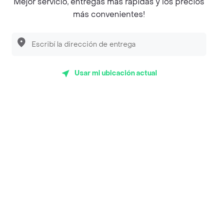
Mejor servicio, entregas más rápidas y los precios
más convenientes!
App Store
Google play
AppGallery
Usar mi ubicación actual
Pide tu comida favorita cerca de ti
Categorías
Unite a Rappi
Sobre Rappi
Facebook
Twitter
Instagram