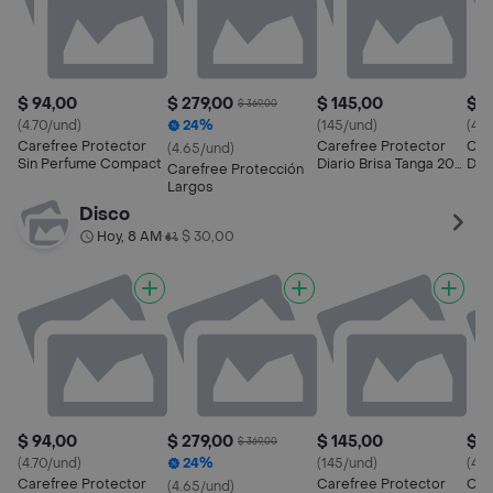
$ 94,00
$ 279,00
$ 145,00
$ 4
$ 369,00
(4.70/und)
24%
(145/und)
(4.4
Carefree Protector
Carefree Protector
Car
(4.65/und)
Sin Perfume Compact
Diario Brisa Tanga 20
Diar
Carefree Protección
Un
Largos
Disco
Hoy, 8 AM
$ 30,00
•
$ 94,00
$ 279,00
$ 145,00
$ 4
$ 369,00
(4.70/und)
24%
(145/und)
(4.4
Carefree Protector
Carefree Protector
Car
(4.65/und)