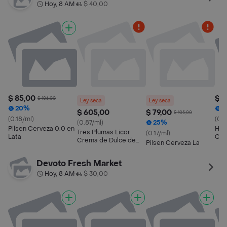
Hoy, 8 AM
$ 40,00
•
$ 85,00
$ 5
$ 106,00
Ley seca
Ley seca
20%
5
$ 605,00
$ 79,00
$ 105,00
(0.18/ml)
(0.1
(0.87/ml)
25%
Pilsen Cerveza 0.0 en
Hei
Tres Plumas Licor
(0.17/ml)
Lata
Cer
Crema de Dulce de
Pilsen Cerveza La
Leche
Devoto Fresh Market
Hoy, 8 AM
$ 30,00
•