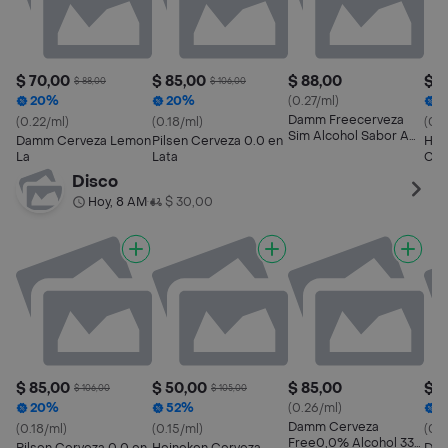
$ 70,00
$ 85,00
$ 88,00
$ 5
$ 88,00
$ 106,00
20%
20%
(0.27/ml)
5
Damm Freecerveza
(0.22/ml)
(0.18/ml)
(0.1
Sim Alcohol Sabor A
Damm Cerveza Lemon
Pilsen Cerveza 0.0 en
Hei
Limon
La
Lata
Cer
Disco
Hoy, 8 AM
$ 30,00
•
$ 85,00
$ 50,00
$ 85,00
$ 7
$ 106,00
$ 105,00
20%
52%
(0.26/ml)
2
Damm Cerveza
(0.18/ml)
(0.15/ml)
(0.2
Free0,0% Alcohol 330