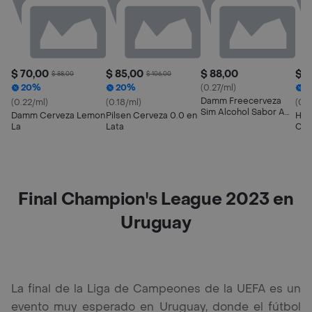
$ 70,00
$ 85,00
$ 88,00
$ 5
$ 88,00
$ 106,00
20%
20%
(0.27/ml)
5
Damm Freecerveza
(0.22/ml)
(0.18/ml)
(0.1
Sim Alcohol Sabor A
Damm Cerveza Lemon
Pilsen Cerveza 0.0 en
Hei
Limon
La
Lata
Cer
Final Champion's League 2023 en
Uruguay
La final de la Liga de Campeones de la UEFA es un
evento muy esperado en Uruguay, donde el fútbol