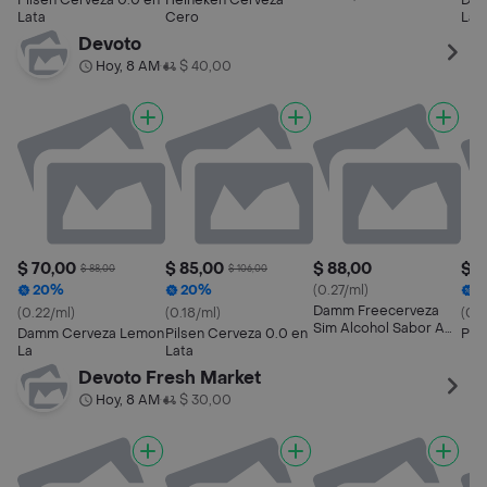
Pilsen Cerveza 0.0 en
Heineken Cerveza
Dam
Ml
Lata
Cero
La
Devoto
Hoy, 8 AM
$ 40,00
•
$ 70,00
$ 85,00
$ 88,00
$ 7
$ 88,00
$ 106,00
20%
20%
(0.27/ml)
2
Damm Freecerveza
(0.22/ml)
(0.18/ml)
(0.1
Sim Alcohol Sabor A
Damm Cerveza Lemon
Pilsen Cerveza 0.0 en
Pil
Limon
La
Lata
Devoto Fresh Market
Hoy, 8 AM
$ 30,00
•