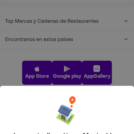
Top Marcas y Cadenas de Restaurantes
Encontranos en estos países
App Store
Google play
AppGallery
Pide tu comida favorita cerca de ti
Categorías