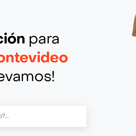
ción
para
ontevideo
llevamos!