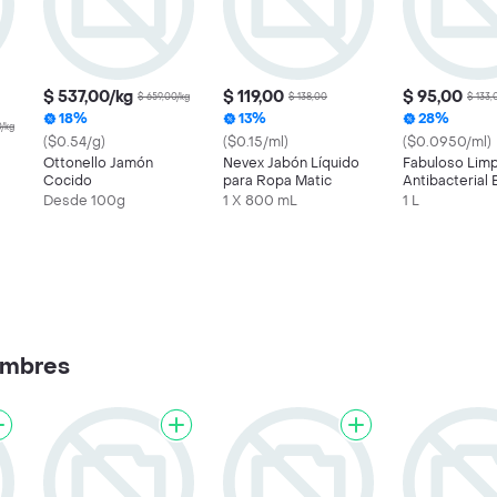
$ 537,00/kg
$ 119,00
$ 95,00
$ 659,00/kg
$ 138,00
$ 133,
18%
13%
28%
/kg
($0.54/g)
($0.15/ml)
($0.0950/ml)
Ottonello Jamón
Nevex Jabón Líquido
Fabuloso Lim
Cocido
para Ropa Matic
Antibacterial 
Naranja
Desde 100g
1 X 800 mL
1 L
ambres