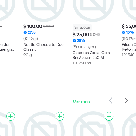
$ 100,00
$ 55,0
00
$ 138,00
Sin azúcar
27%
15%
$ 25,00
$ 35,00
($1.12/g)
($0.17/m
28%
piador
Nestlé Chocolate Duo
Pilsen 
($0.1000/ml)
Energía
Classic
Retorn
Gaseosa Coca-Cola
90 g
1 X 340
Sin Azúcar 250 Ml
1 X 250 mL
Ver más