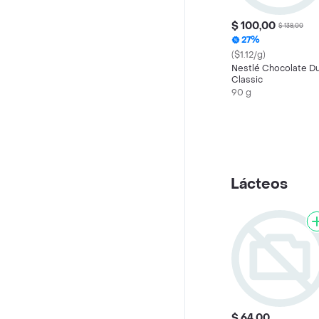
$ 100,00
$ 138,00
27%
($1.12/g)
Nestlé Chocolate D
Classic
90 g
Lácteos
$ 64,00