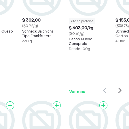
$ 302,00
$ 155,
Alto en proteina
($0.92/g)
($38.75
$ 603,00/kg
o Queso
Schneck Salchicha
Schnec
($0.61/g)
Tipo Frankfruters
Cortos
Danbo Queso
Cortos1
330 g
4 Und
Conaprole
Desde 100g
Ver más