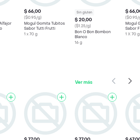
$ 66,00
$ 66,0
Sin gluten
($0.95/g)
($0.95/
$ 20,00
Alfajor
Mogul Gomita Tubitos
Mogul G
($1.25/g)
ro
Sabor Tutti Frutti
Sabor Fr
Bon O Bon Bombon
1 x 70 g
1 X 70 g
Blanco
16 g
Ver más
$ 77,00
$ 77,00
$ 67,0