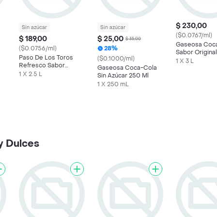
$ 230,00
Sin azúcar
Sin azúcar
($0.0767/ml)
$ 189,00
$ 25,00
$ 35,00
Gaseosa Coc
($0.0756/ml)
28%
Sabor Original
Paso De Los Toros
($0.1000/ml)
1 X 3 L
Refresco Sabor
Gaseosa Coca-Cola
Pomelo Light
1 X 2.5 L
Sin Azúcar 250 Ml
1 X 250 mL
y Dulces