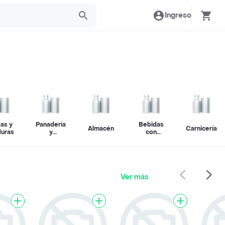
Ingreso
tas y
Panadería
Bebidas
Almacén
Carnicería
duras
y
con
repostería
alcohol
Ver más