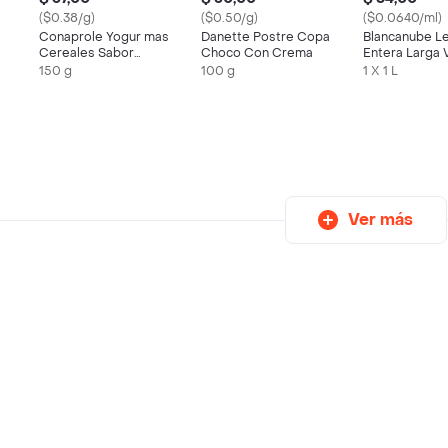
($0.38/g)
($0.50/g)
($0.0640/ml)
Conaprole Yogur mas
Danette Postre Copa
Blancanube L
Cereales Sabor
Choco Con Crema
Entera Larga 
Natural
Líquida
150 g
100 g
1 X 1 L
Ver más