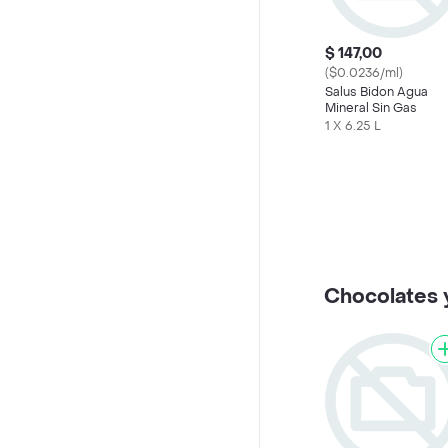
$ 147,00
($0.0236/ml)
Salus Bidon Agua
Mineral Sin Gas
1 X 6.25 L
Chocolates 