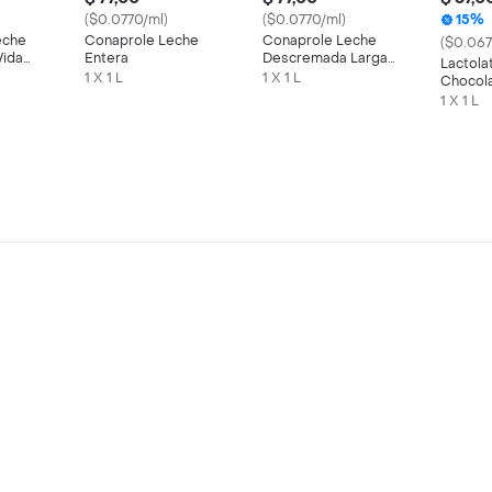
($0.0770/ml)
($0.0770/ml)
15%
eche
Conaprole Leche
Conaprole Leche
($0.067
Vida
Entera
Descremada Larga
Lactola
Vida
1 X 1 L
1 X 1 L
Chocol
Ultrapa
1 X 1 L