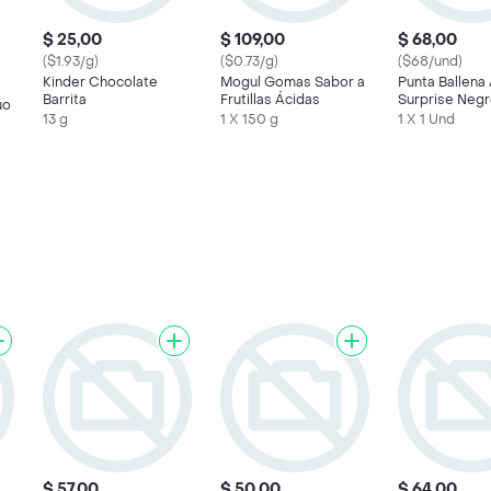
$ 25,00
$ 109,00
$ 68,00
($1.93/g)
($0.73/g)
($68/und)
Kinder Chocolate
Mogul Gomas Sabor a
Punta Ballena 
Barrita
Frutillas Ácidas
Surprise Neg
uo
13 g
1 X 150 g
1 X 1 Und
$ 57,00
$ 50,00
$ 64,00