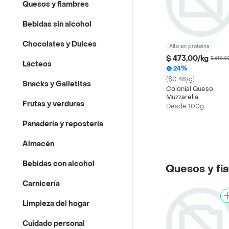
Quesos y fiambres
Bebidas sin alcohol
Chocolates y Dulces
Alto en proteina
$ 473,00/kg
$ 630,00
Lácteos
24%
($0.48/g)
Snacks y Galletitas
Colonial Queso
Muzzarella
Frutas y verduras
Desde 100g
Panadería y repostería
Almacén
Bebidas con alcohol
Quesos y fi
Carnicería
Limpieza del hogar
Cuidado personal