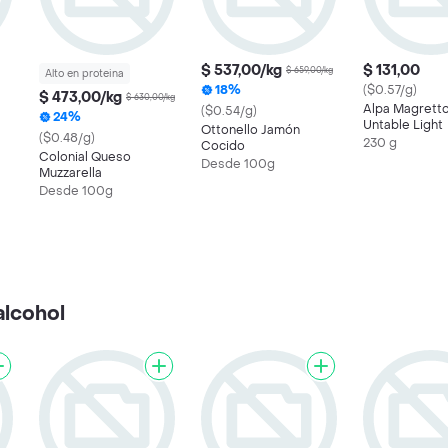
$ 537,00/kg
$ 131,00
$ 659,00/kg
Alto en proteina
18%
($0.57/g)
$ 473,00/kg
$ 630,00/kg
Alpa Magrett
($0.54/g)
24%
Untable Light
Ottonello Jamón
($0.48/g)
230 g
Cocido
Colonial Queso
Desde 100g
Muzzarella
Desde 100g
alcohol