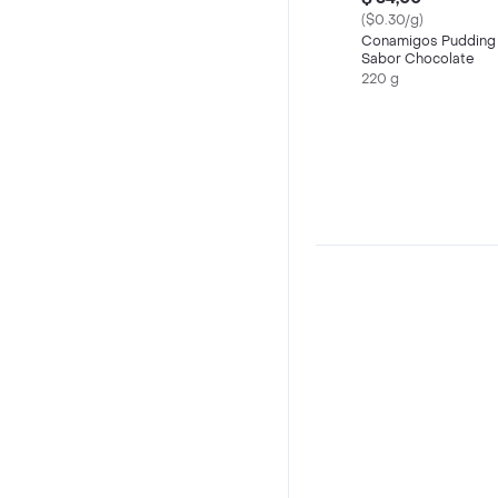
($0.30/g)
Conamigos Pudding
Sabor Chocolate
220 g