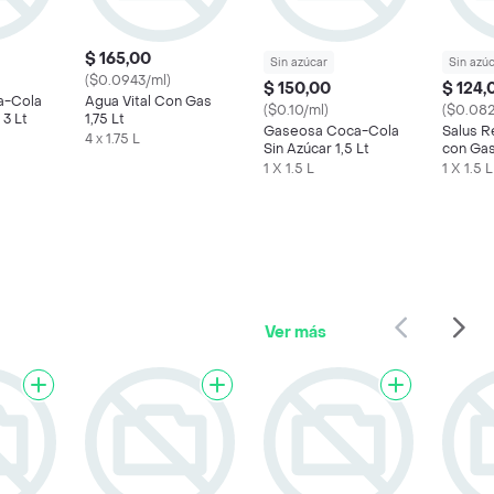
$ 165,00
Sin azúcar
Sin azú
($0.0943/ml)
$ 150,00
$ 124,
a-Cola
Agua Vital Con Gas
($0.10/ml)
($0.082
 3 Lt
1,75 Lt
Gaseosa Coca-Cola
Salus R
4 x 1.75 L
Sin Azúcar 1,5 Lt
con Gas
1 X 1.5 L
1 X 1.5 L
Ver más