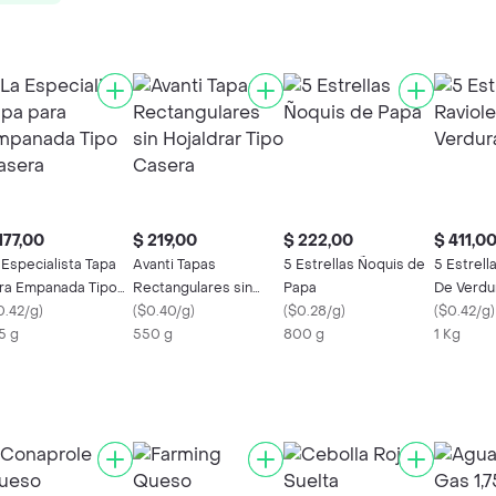
177,00
$ 219,00
$ 222,00
$ 411,0
 Especialista Tapa
Avanti Tapas
5 Estrellas Ñoquis de
5 Estrell
ra Empanada Tipo
Rectangulares sin
Papa
De Verdu
sera
0.42/g
)
Hojaldrar Tipo Casera
(
$0.40/g
)
(
$0.28/g
)
(
$0.42/g
)
5 g
550 g
800 g
1 Kg