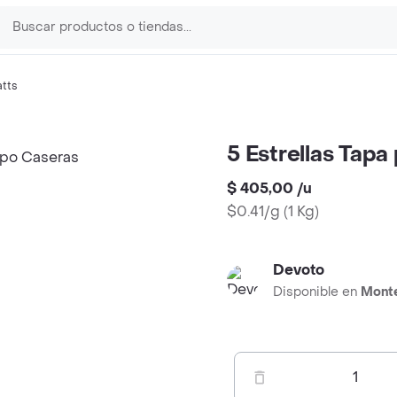
tts
5 Estrellas Tap
$ 405,00
/
u
$0.41/g
(
1 Kg
)
Devoto
Disponible en
Mont
1