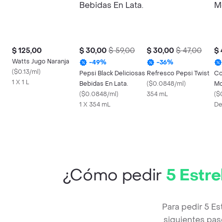
$ 125,00
$ 30,00
$ 59,00
$ 30,00
$ 47,00
$ 
Watts Jugo Naranja
-
49
%
-
36
%
(
$0.13/ml
)
Pepsi Black Deliciosas
Refresco Pepsi Twist
Co
1 X 1 L
Bebidas En Lata.
(
$0.0848/ml
)
Mo
(
$0.0848/ml
)
354 mL
(
$
1 X 354 mL
De
¿Cómo pedir
5 Estr
Para pedir 5 E
siguientes pas