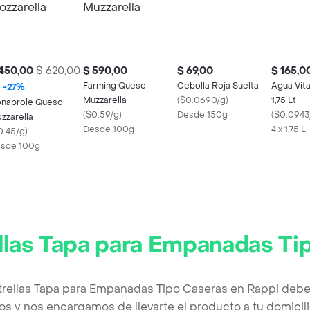
450,00
$ 620,00
$ 590,00
$ 69,00
$ 165,0
Farming Queso
Cebolla Roja Suelta
Agua Vit
-
27
%
Muzzarella
(
$0.0690/g
)
1,75 Lt
naprole Queso
(
$0.59/g
)
Desde 150g
(
$0.0943
zzarella
Desde 100g
4 x 1.75 L
0.45/g
)
sde 100g
ellas Tapa para Empanadas Ti
strellas Tapa para Empanadas Tipo Caseras en Rappi debe
os y nos encargamos de llevarte el producto a tu domicili