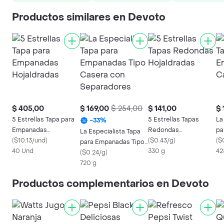
Productos similares en Devoto
$ 405,00
$ 169,00
$ 254,00
$ 141,00
$ 
5 Estrellas Tapa para
5 Estrellas Tapas
La
-
33
%
Empanadas
Redondas
pa
La Especialista Tapa
Hojaldradas
(
$10.13/und
)
Hojaldradas
(
$0.43/g
)
Ca
(
$
para Empanadas Tipo
40 Und
330 g
42
Casera con
(
$0.24/g
)
Separadores
720 g
Productos complementarios en Devoto