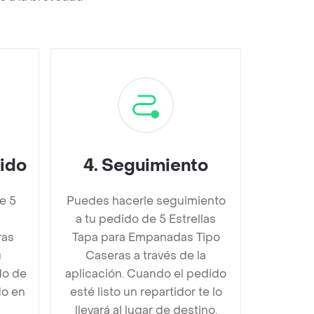
dido
4
.
Seguimiento
e 5
Puedes hacerle seguimiento
a tu pedido de 5 Estrellas
ras
Tapa para Empanadas Tipo
u
Caseras a través de la
do de
aplicación. Cuando el pedido
do en
esté listo un repartidor te lo
llevará al lugar de destino.