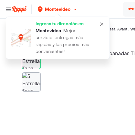
Montevideo
Ingresa tu dirección en
Búsquedas relacionadas:
Masas
,
5 Estrellas
,
La Especialista
,
Avanti
,
Wa
Montevideo
.
Mejor
servicio, entregas más
Rappi
5 estrellas tapa para empanadas tip
rápidas y los precios más
convenientes!