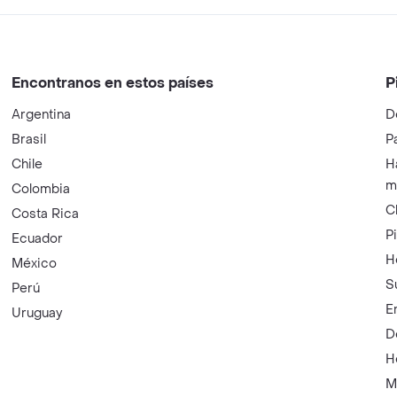
Encontranos en estos países
P
Argentina
D
Brasil
P
Chile
H
m
Colombia
C
Costa Rica
P
Ecuador
H
México
S
Perú
E
Uruguay
D
H
M