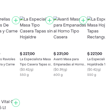
0
$ 227,00
$ 231,00
$ 227,00
as Ravioles
La Especialista Masa
Avanti Masa para
La Especialista
ra y Carne
Tipo Casera Tapas sin
Empanadas al Horno
Hojaldrada Tap
Hojaldre
(
$0.42/g
)
Tipo Casera
(
$0.39/g
)
Rectangulares
(
$0.42/g
)
550 g
600 g
550 g