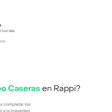
0
al Con Gas
/ml
)
po Caseras
en Rappi?
s completar los
o a la brevedad