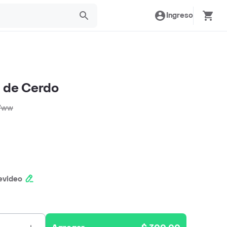
Ingreso
e de Cerdo
/
ww
evideo