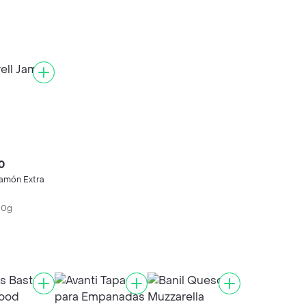
0
Jamón Extra
00g