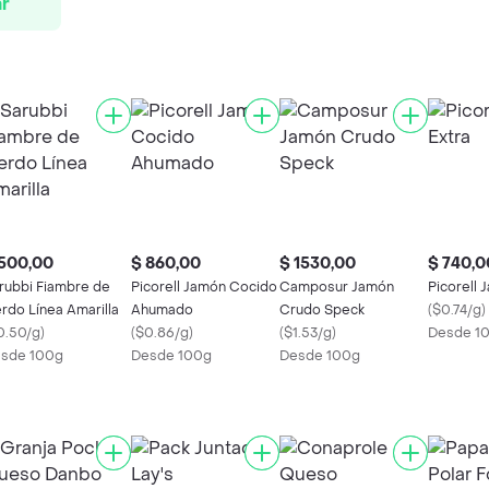
r
 500,00
$ 860,00
$ 1530,00
$ 740,0
rubbi Fiambre de
Picorell Jamón Cocido
Camposur Jamón
Picorell 
rdo Línea Amarilla
Ahumado
Crudo Speck
(
$0.74/g
)
0.50/g
)
(
$0.86/g
)
(
$1.53/g
)
Desde 1
sde 100g
Desde 100g
Desde 100g