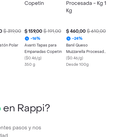
0
$ 319,00
$ 159,00
$ 191,00
$ 460,00
$ 610,00
-
16
%
-
24
%
stón Polar
Avanti Tapas para
Banil Queso
Empanadas Copetin
Muzzarella Procesada
(
$0.46/g
)
- Kg 1 Kg
(
$0.46/g
)
350 g
Desde 100g
o
en Rappi?
entes pasos y nos
edad