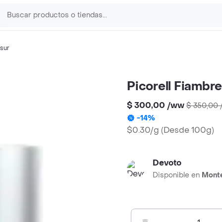
sur
Picorell Fiambr
$ 300,00
/
ww
$ 350,00
-
14
%
$0.30/g
(
Desde 100g
)
Devoto
Disponible en
Mont