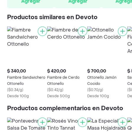
Agregar
Agregar
Agrega
Productos similares en Devoto
$ 340,00
$ 420,00
$ 700,00
$
Fiambre Sandwichero
Fiambre de Cerdo
Ottonello Jamón
Sa
Ottonello
Ottonello
Cocido
Ce
(
$0.34/g
)
(
$0.42/g
)
(
$0.70/g
)
(
$
Desde 100g
Desde 500g
Desde 100g
De
Productos complementarios en Devoto