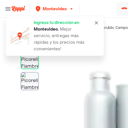
Montevideo
Ingresa tu dirección en
Búsquedas relacionadas:
Jamones
,
Picorell
,
Ottonello
,
Sarubbi
,
Campo
Montevideo
.
Mejor
servicio, entregas más
Rappi
picorell fiambre de cerdo
rápidas y los precios más
convenientes!