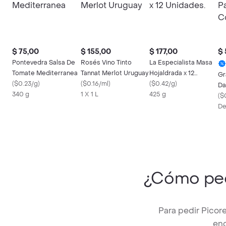
$ 75,00
$ 155,00
$ 177,00
$
Pontevedra Salsa De
Rosés Vino Tinto
La Especialista Masa
Tomate Mediterranea
Tannat Merlot Uruguay
Hojaldrada x 12
Gr
(
$0.23/g
)
(
$0.16/ml
)
Unidades.
(
$0.42/g
)
Da
340 g
1 X 1 L
425 g
Co
(
$
De
¿Cómo pe
Para pedir Picor
enc