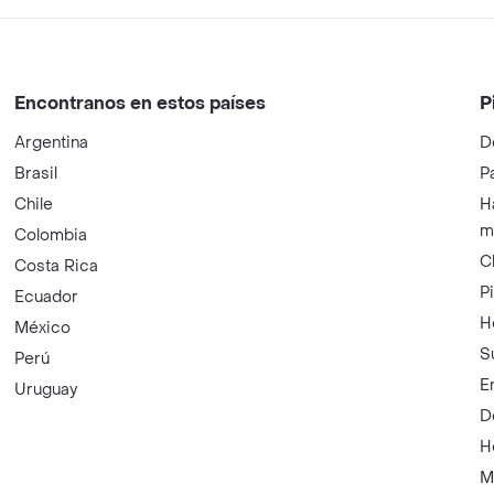
Encontranos en estos países
P
Argentina
D
Brasil
P
Chile
H
m
Colombia
C
Costa Rica
P
Ecuador
H
México
S
Perú
E
Uruguay
D
H
M