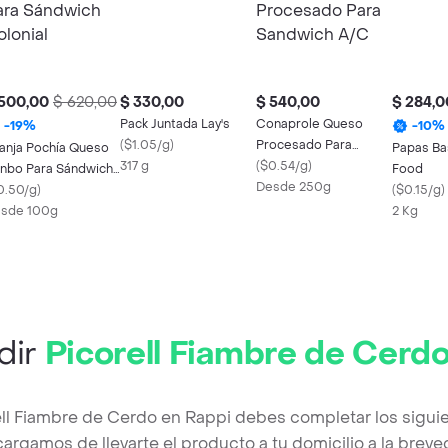
 500,00
$ 620,00
$ 330,00
$ 540,00
$ 284,0
Pack Juntada Lay's
Conaprole Queso
-
19
%
-
10
%
(
$1.05/g
)
Procesado Para
anja Pochía Queso
Papas Ba
317 g
Sandwich A/C
(
$0.54/g
)
nbo Para Sándwich
Food
Desde 250g
lonial
0.50/g
)
(
$0.15/g
)
sde 100g
2 Kg
dir
Picorell Fiambre de Cerd
ell Fiambre de Cerdo en Rappi debes completar los sigui
argamos de llevarte el producto a tu domicilio a la brev