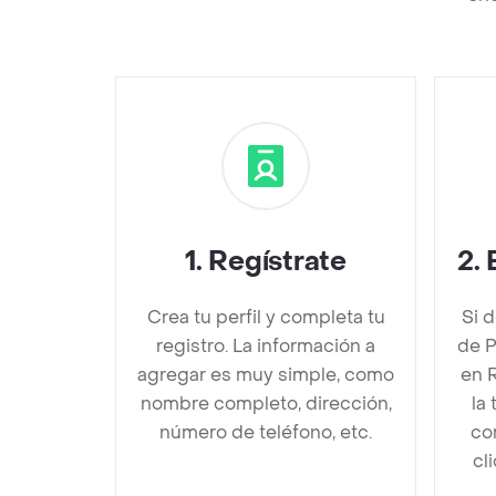
1
.
Regístrate
2
.
Crea tu perfil y completa tu
Si 
registro. La información a
de P
agregar es muy simple, como
en 
nombre completo, dirección,
la
número de teléfono, etc.
co
cl