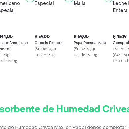
144,00
$ 59,00
$ 69,00
$ 45,19
mate Americano
Cebolla Especial
Papa Rosada Malla
Conaprol
pecial
(
$0.0590/g
)
(
$0.0690/g
)
Fresca E
0.15/g
)
Desde 150g
Desde 1500g
(
$45.19/u
sde 200g
1 X 1 Und
sorbente de Humedad Crive
nte de Humedad Crivea Maxi en Rappi debes completar l