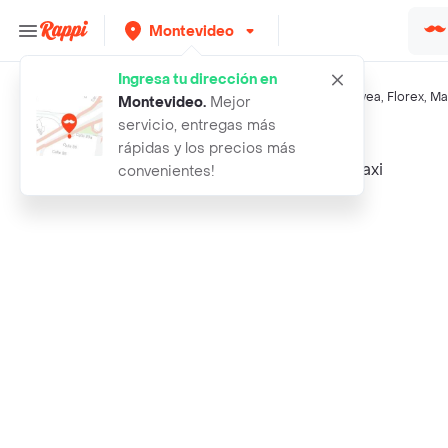
Montevideo
Ingresa tu dirección en
Búsquedas relacionadas:
Absorbentes de húmedad
,
Crivea
,
Florex
,
Ma
Montevideo
.
Mejor
servicio, entregas más
Rappi
absorbente de humedad crivea maxi
rápidas y los precios más
convenientes!