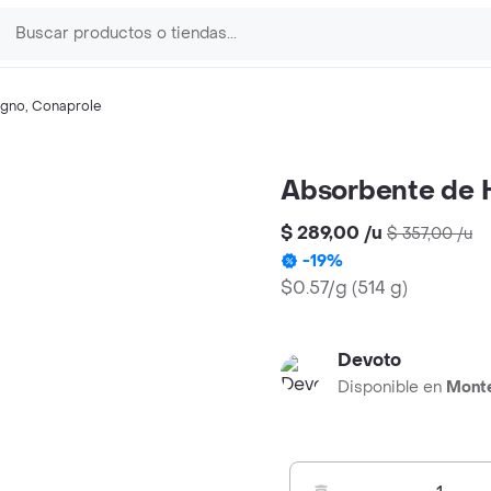
gno
,
Conaprole
Absorbente de 
$ 289,00
/
u
$ 357,00
/
u
-
19
%
$0.57/g
(
514 g
)
Devoto
Disponible en
Mont