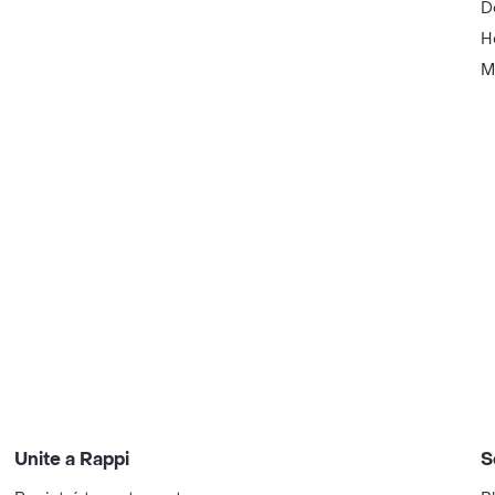
D
H
M
Unite a Rappi
S