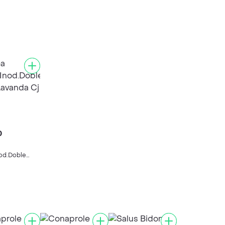
0
od.Doble
vanda Cj