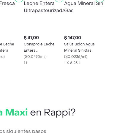
$ 47,00
$ 147,00
e Leche
Conaprole Leche
Salus Bidon Agua
ntera
Entera
Mineral Sin Gas
nd
)
Ultrapasteurizada
(
$0.0470/ml
)
(
$0.0236/ml
)
1 L
1 X 6.25 L
a Maxi
en Rappi?
os siguientes pasos