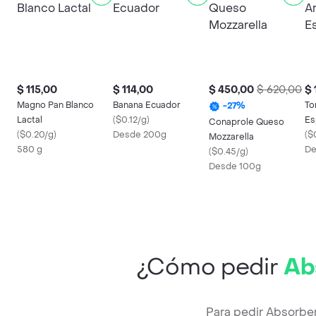
$ 115,00
$ 114,00
$ 450,00
$ 620,00
$ 
Magno Pan Blanco
Banana Ecuador
To
-
27
%
Lactal
(
$0.12/g
)
Es
Conaprole Queso
(
$0.20/g
)
Desde 200g
(
$
Mozzarella
580 g
De
(
$0.45/g
)
Desde 100g
¿Cómo pedir
Ab
Para pedir Absorbe