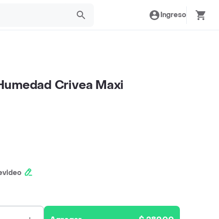
Ingreso
Humedad Crivea Maxi
evideo