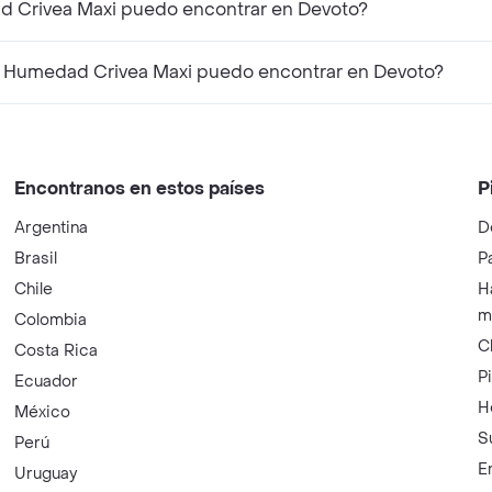
d Crivea Maxi puedo encontrar en Devoto?
 Humedad Crivea Maxi puedo encontrar en Devoto?
Encontranos en estos países
P
Argentina
D
Brasil
P
Chile
H
m
Colombia
C
Costa Rica
P
Ecuador
H
México
S
Perú
E
Uruguay