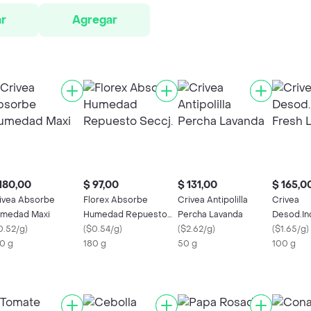
r
Agregar
180,00
$ 97,00
$ 131,00
$ 165,0
ivea Absorbe
Florex Absorbe
Crivea Antipolilla
Crivea
medad Maxi
Humedad Repuesto
Percha Lavanda
Desod.In
0.52/g
)
Seccj.
(
$0.54/g
)
(
$2.62/g
)
Fresh La
(
$1.65/g
)
0 g
180 g
50 g
100 g