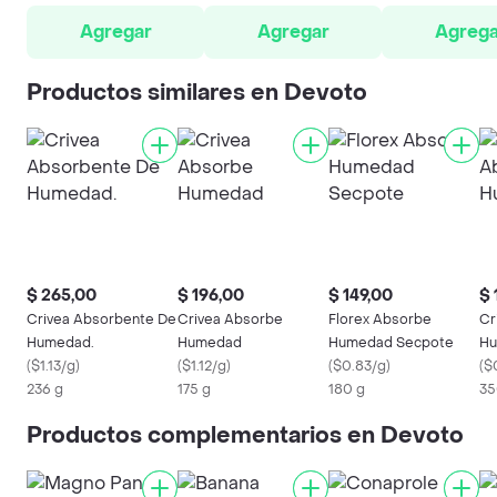
Agregar
Agregar
Agrega
Productos similares en Devoto
$ 265,00
$ 196,00
$ 149,00
$ 
Crivea Absorbente De
Crivea Absorbe
Florex Absorbe
Cr
Humedad.
Humedad
Humedad Secpote
Hu
(
$1.13/g
)
(
$1.12/g
)
(
$0.83/g
)
(
$
236 g
175 g
180 g
35
Productos complementarios en Devoto