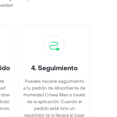
revedad
dido
4
.
Seguimiento
de
Puedes hacerle seguimiento
dad
a tu pedido de Absorbente de
robar
Humedad Crivea Maxi a través
étodo
de la aplicación. Cuando el
iendo
pedido esté listo un
repartidor te lo llevará al lugar