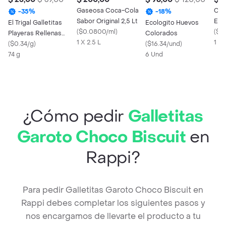
Gaseosa Coca-Cola
Con
-
35
%
-
18
%
Sabor Original 2,5 Lt
Ent
El Trigal Galletitas
Ecologito Huevos
(
$0.0800/ml
)
Ult
(
$0
Playeras Rellenas
Colorados
1 X 2.5 L
1 L
Frutilla
(
$0.34/g
)
(
$16.34/und
)
74 g
6 Und
¿Cómo pedir
Galletitas
Garoto Choco Biscuit
en
Rappi?
Para pedir Galletitas Garoto Choco Biscuit en
Rappi debes completar los siguientes pasos y
nos encargamos de llevarte el producto a tu