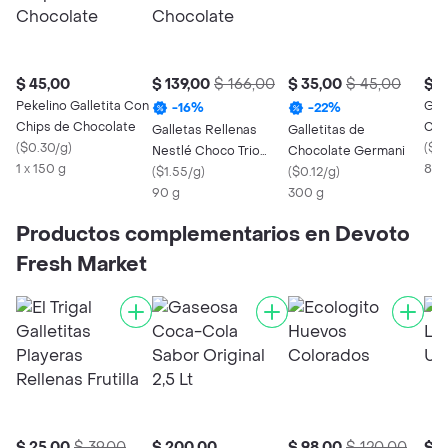
$ 45,00
$ 139,00
$ 166,00
$ 35,00
$ 45,00
$ 6
Pekelino Galletita Con
Gall
-
16
%
-
22
%
Chips de Chocolate
Cof
Galletas Rellenas
Galletitas de
(
$0.30/g
)
(
$0.
Nestlé Choco Trio
Chocolate Germani
1 x 150 g
85 
Chocolate
(
$1.55/g
)
(
$0.12/g
)
90 g
300 g
Productos complementarios en Devoto
Fresh Market
$ 25,00
$ 39,00
$ 200,00
$ 98,00
$ 120,00
$ 4