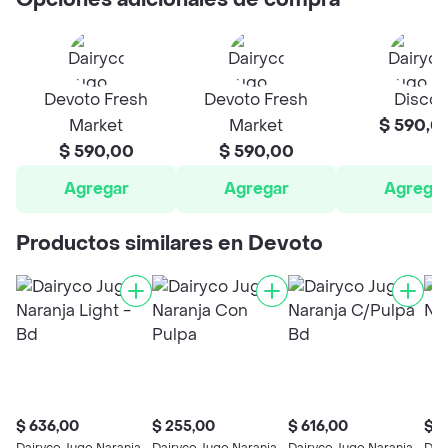
Opciones adicionales de compra
Devoto Fresh
Devoto Fresh
Disco
Market
Market
$ 590,0
$ 590,00
$ 590,00
Agregar
Agregar
Agrega
Productos similares en Devoto
$ 636,00
$ 255,00
$ 616,00
$ 4