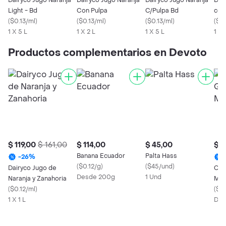
Dairyco Jugo Naranja
Dairyco Jugo Naranja
Dairyco Jugo Naranja
Dai
Light - Bd
Con Pulpa
C/Pulpa Bd
con
(
$0.13/ml
)
(
$0.13/ml
)
(
$0.13/ml
)
(
$0.
1 X 5 L
1 X 2 L
1 X 5 L
1 X 
Productos complementarios en Devoto
$ 119,00
$ 161,00
$ 114,00
$ 45,00
$ 4
Banana Ecuador
Palta Hass
-
26
%
(
$0.12/g
)
(
$45/und
)
Dairyco Jugo de
Con
Desde 200g
1 Und
Naranja y Zanahoria
Moz
(
$0.12/ml
)
(
$0
1 X 1 L
Des