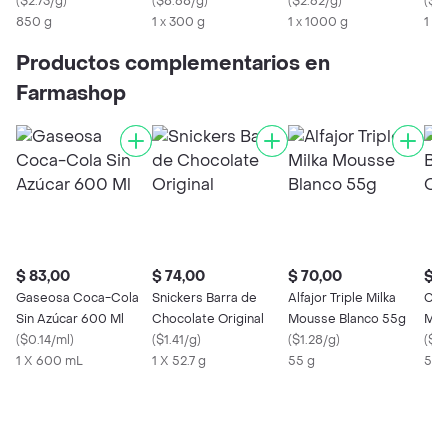
(
$2.73/g
)
(
$8.68/g
)
(
$2.62/g
)
(
$2
850 g
1 x 300 g
1 x 1000 g
1 x
Productos complementarios en
Farmashop
$ 83,00
$ 74,00
$ 70,00
$ 1
Gaseosa Coca-Cola
Snickers Barra de
Alfajor Triple Milka
Cho
Sin Azúcar 600 Ml
Chocolate Original
Mousse Blanco 55g
Mil
(
$0.14/ml
)
(
$1.41/g
)
(
$1.28/g
)
(
$2.
1 X 600 mL
1 X 52.7 g
55 g
55 