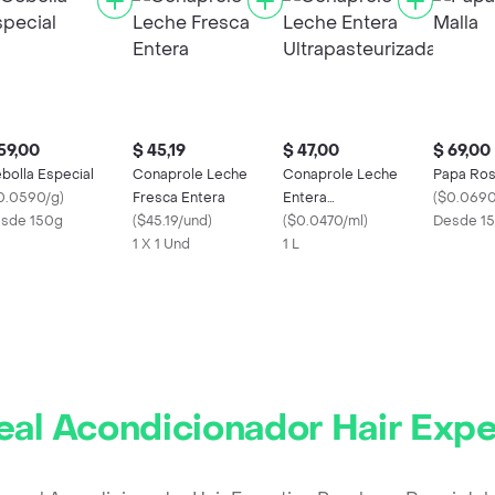
59,00
$ 45,19
$ 47,00
$ 69,00
bolla Especial
Conaprole Leche
Conaprole Leche
Papa Ros
0.0590/g
)
Fresca Entera
Entera
(
$0.0690
sde 150g
(
$45.19/und
)
Ultrapasteurizada
(
$0.0470/ml
)
Desde 1
1 X 1 Und
1 L
eal Acondicionador Hair Expe