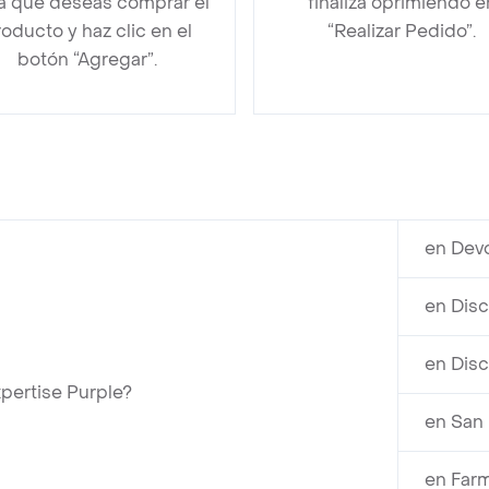
la que deseas comprar el
finaliza oprimiendo e
oducto y haz clic en el
“Realizar Pedido”.
botón “Agregar”.
en Devo
en Disc
en Disc
pertise Purple?
en San 
en Far