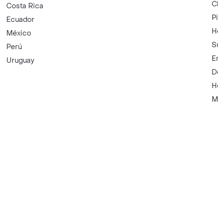
C
Costa Rica
P
Ecuador
H
México
S
Perú
E
Uruguay
D
H
M