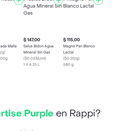
$ 147,00
$ 115,00
ada Malla
Salus Bidon Agua
Magno Pan Blanco
/g
)
Mineral Sin Gas
Lactal
500g
(
$0.0236/ml
)
(
$0.20/g
)
1 X 6.25 L
580 g
rtise Purple
en Rappi?