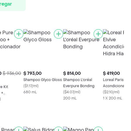
regar
0
$ 936,00
$ 793,00
$ 814,00
$ 419,00
Shampoo Glyco Gloss
Shampoo L'oréal
Loreal Paris-Elv
(
$1.17/ml
)
Everpure Bonding
Acondicionador
e Kit
680 mL
(
$4.07/ml
)
Hialurónico
(
$2.10/ml
)
 +
200 mL
1 X 200 mL
onador
)