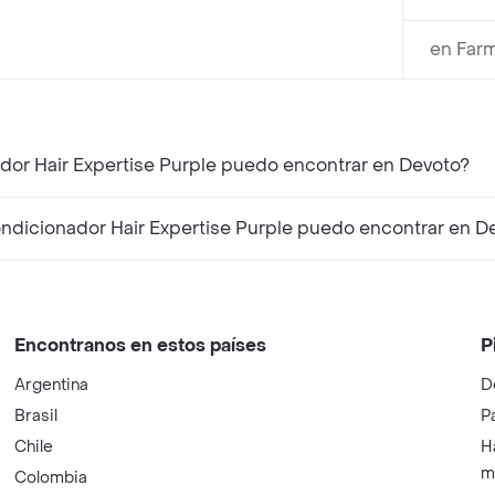
en Far
¿Qué productos similares a Ever Loreal Acondicionador Hair Expertise Purple puedo encontrar en Devoto?
¿Qué productos complementarios a Ever Loreal Acondicionador Hair Expertise Purple puedo en
Encontranos en estos países
P
Argentina
D
Brasil
P
Chile
H
m
Colombia