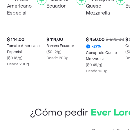
$ 144,00
$ 114,00
$ 450,00
$ 620,00
$ 
Tomate Americano
Banana Ecuador
Ce
-
27
%
Especial
(
$0.12/g
)
(
$
Conaprole Queso
(
$0.15/g
)
Desde 200g
De
Mozzarella
Desde 200g
(
$0.45/g
)
Desde 100g
¿Cómo pedir
Ever Lor