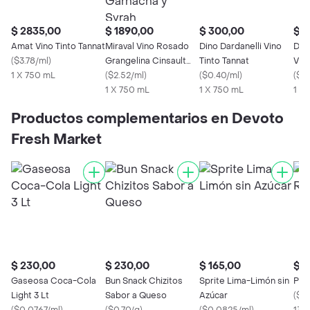
$ 2835,00
$ 1890,00
$ 300,00
$ 4
Amat Vino Tinto Tannat
Miraval Vino Rosado
Dino Dardanelli Vino
Dar
(
$3.78/ml
)
Grangelina Cinsault
Tinto Tannat
Vino
1 X 750 mL
Garnacha y Syrah
(
$2.52/ml
)
(
$0.40/ml
)
(
$0
1 X 750 mL
1 X 750 mL
1 X
Productos complementarios en Devoto
Fresh Market
$ 230,00
$ 230,00
$ 165,00
$ 1
Gaseosa Coca-Cola
Bun Snack Chizitos
Sprite Lima-Limón sin
Papa
Light 3 Lt
Sabor a Queso
Azúcar
(
$1.