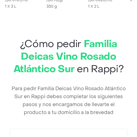
(
$0.0767/ml
)
(
$0.70/g
)
(
$0.0825/ml
)
135
1 X 3 L
330 g
1 X 2 L
¿Cómo pedir
Familia
Deicas Vino Rosado
Atlántico Sur
en Rappi?
Para pedir Familia Deicas Vino Rosado Atlántico
Sur en Rappi debes completar los siguientes
pasos y nos encargamos de llevarte el
producto a tu domicilio a la brevedad