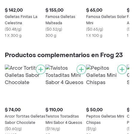
$ 142,00
$ 155,00
$ 65,00
$ 8
Galletas Finitas La
Famosa Galletas
Famosa Galletas Solar
Fam
Celestina
Malteada
Mini
Agu
(
$0.48/g
)
(
$0.52/g
)
(
$0.65/g
)
(
$0.
1 X 300 g
300 g
1 X 100 g
1 X 
Productos complementarios en Frog 23
$ 74,00
$ 110,00
$ 50,00
$ 5
Arcor Tortitas Galletas
Twistos Tostaditas
Pepitos Galletas Mini
Con
Sabor Chocolate
Mini Sabor 4 Quesos
Chispas
Par
(
$0.60/g
)
(
$1.16/g
)
(
$1/g
)
(
$0