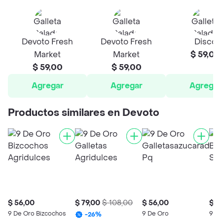
Devoto Fresh
Devoto Fresh
Disco
Market
Market
$ 59,00
$ 59,00
$ 59,00
Agregar
Agregar
Agrega
Productos similares en Devoto
$ 56,00
$ 79,00
$ 108,00
$ 56,00
$ 5
9 De Oro Bizcochos
9 De Oro
9 D
-
26
%