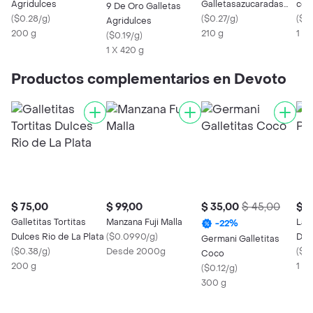
Agridulces
Galletasazucaradas
con
9 De Oro Galletas
(
$0.28/g
)
Pq
(
$0.27/g
)
(
$0
Agridulces
200 g
210 g
1 X
(
$0.19/g
)
1 X 420 g
Productos complementarios en Devoto
$ 75,00
$ 99,00
$ 35,00
$ 45,00
$ 6
Galletitas Tortitas
Manzana Fuji Malla
Lad
-
22
%
Dulces Rio de La Plata
(
$0.0990/g
)
Diar
Germani Galletitas
(
$0.38/g
)
Desde 2000g
(
$4.
Coco
200 g
1 x 
(
$0.12/g
)
300 g