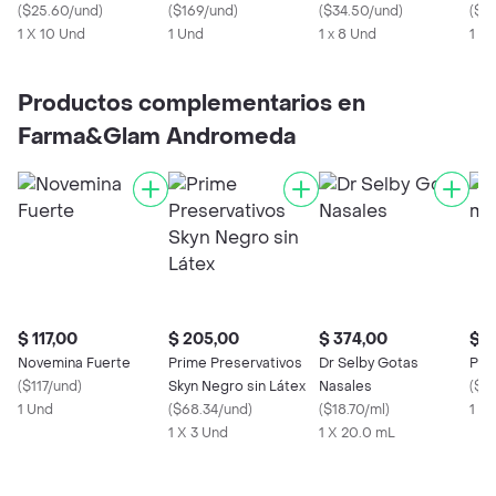
(
$25.60/und
)
(
$169/und
)
(
$34.50/und
)
(
$2
1 X 10 Und
1 Und
1 x 8 Und
1 U
Productos complementarios en
Farma&Glam Andromeda
$ 117,00
$ 205,00
$ 374,00
$ 4
Novemina Fuerte
Prime Preservativos
Dr Selby Gotas
Ple
(
$117/und
)
Skyn Negro sin Látex
Nasales
(
$2
1 Und
(
$68.34/und
)
(
$18.70/ml
)
1 x 
1 X 3 Und
1 X 20.0 mL