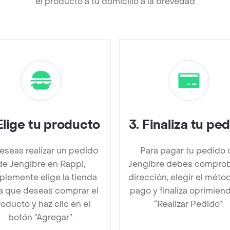
el producto a tu domicilio a la brevedad
Elige tu producto
3
.
Finaliza tu pe
deseas realizar un pedido
Para pagar tu pedido 
de Jengibre en Rappi,
Jengibre debes comprob
plemente elige la tienda
dirección, elegir el méto
la que deseas comprar el
pago y finaliza oprimien
oducto y haz clic en el
“Realizar Pedido”.
botón “Agregar”.