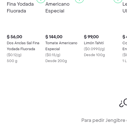
$ 56,00
$ 144,00
$ 99,00
$ 
Dos Anclas Sal Fina
Tomate Americano
Limón Tahití
Co
Yodada Fluorada
Especial
(
$0.0990/g
)
En
(
$0.12/g
)
(
$0.15/g
)
Desde 100g
Ul
(
$
500 g
Desde 200g
1 L
¿
Para pedir Jengibre