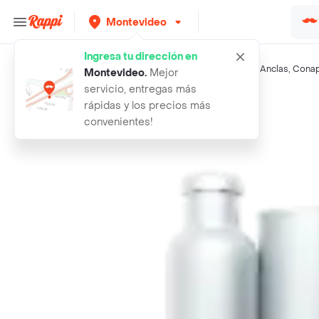
Montevideo
Ingresa tu dirección en
Búsquedas relacionadas:
Papas, yucas y tuberculos
,
Dos Anclas
,
Conap
Montevideo
.
Mejor
servicio, entregas más
Rappi
jengibre
rápidas y los precios más
convenientes!