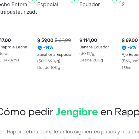
47,00
$ 59,00
$ 69,00
$ 114,00
$ 69,00
naprole Leche
Banana Ecuador
-
14
%
-
6
%
tera
(
$0.12/g
)
Zanahoria Especial
Ajo Espec
trapasteurizada
0.0470/ml
)
Desde 200g
(
$0.0590/g
)
(
$69/und
Desde 100g
1 Und
Cómo pedir
Jengibre
en Rapp
 en Rappi debes completar los siguientes pasos y nos en