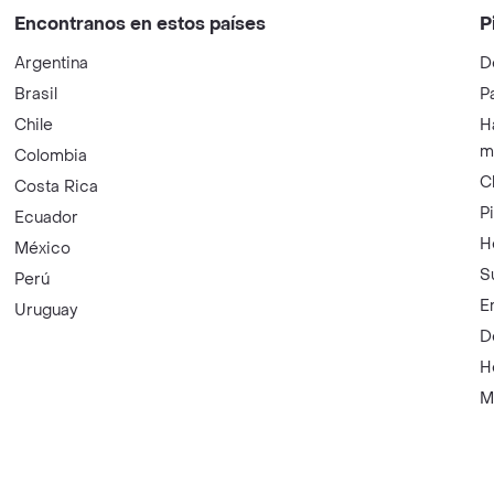
Encontranos en estos países
P
Argentina
D
Brasil
P
Chile
H
m
Colombia
C
Costa Rica
P
Ecuador
H
México
S
Perú
E
Uruguay
D
H
M