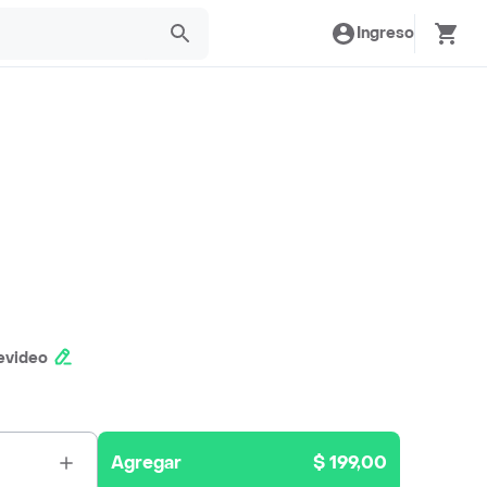
Ingreso
evideo
Agregar
$ 199,00