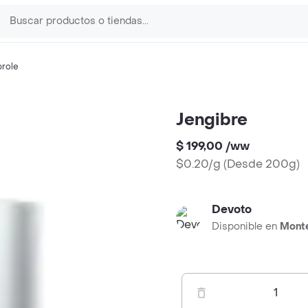
role
Jengibre
$ 199,00
/
ww
$0.20/g
(
Desde 200g
)
Devoto
Disponible en
Mont
1