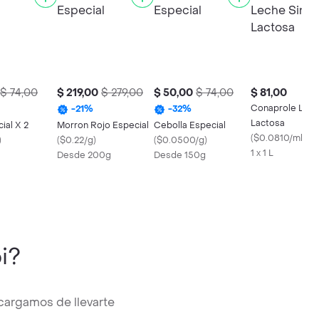
$ 74,00
$ 219,00
$ 279,00
$ 50,00
$ 74,00
$ 81,00
Conaprole Lech
-
21
%
-
32
%
Lactosa
ial X 2
Morron Rojo Especial
Cebolla Especial
(
$0.0810/ml
)
)
(
$0.22/g
)
(
$0.0500/g
)
1 x 1 L
Desde 200g
Desde 150g
i?
cargamos de llevarte