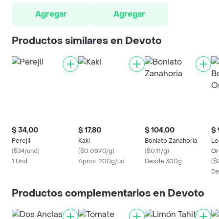
Agregar
Agregar
Productos similares en Devoto
$ 34,00
$ 17,80
$ 104,00
$ 
Perejil
Kaki
Boniato Zanahoria
Lo
(
$34/und
)
(
$0.0890/g
)
(
$0.11/g
)
Or
1 Und
Aprox. 200g/ud
Desde 300g
(
$
De
Productos complementarios en Devoto