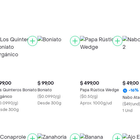
99,00
$ 99,00
$ 499,00
$ 49,00
s Quinteros Boniato
Boniato
Papa Rústica Wedge
-
16
%
gánico
(
$0.0990/g
)
(
$0.50/g
)
Nabo Ata
0.0990/g
)
Desde 300g
Aprox. 1000g/ud
(
$49/und
sde 300g
1 Und