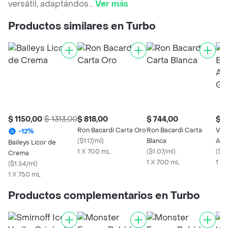
versátil, adaptándos
...
Ver más
Productos similares en Turbo
$ 1150,00
$ 1313,00
$ 818,00
$ 744,00
$ 3
Ron Bacardi Carta Oro
Ron Bacardi Carta
Ves
-
12
%
(
$1.17/ml
)
Blanca
Alc
Baileys Licor de
1 X 700 mL
(
$1.07/ml
)
Mie
(
$0.
Crema
1 X 700 mL
1 X
(
$1.54/ml
)
1 X 750 mL
Productos complementarios en Turbo