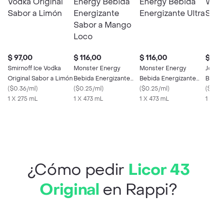
$ 97,00
$ 116,00
$ 116,00
$ 
Smirnoff Ice Vodka
Monster Energy
Monster Energy
Joh
Original Sabor a Limón
Bebida Energizante
Bebida Energizante
Ble
(
$0.36/ml
)
Sabor a Mango Loco
(
$0.25/ml
)
Ultra
(
$0.25/ml
)
Año
(
$2.
1 X 275 mL
1 X 473 mL
1 X 473 mL
1 X 
¿Cómo pedir
Licor 43
Original
en Rappi?