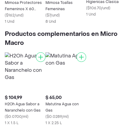
Higienicas Clasica
Mimosa Protectores
Mimosa Toallas
(
$106.70/und
)
Femeninos X 60
Femeninas
1 Und
Unidades
(
$162/und
)
(
$7/und
)
1 Und
8 Und
Productos complementarios en Micro
Macro
$ 104,99
$ 65,00
H2Oh Agua Sabor a
Matutina Agua con
Naranchelo con Gas
Gas
(
$0.0700/ml
)
(
$0.0289/ml
)
1 X 1.5 L
1 X 2.25 L