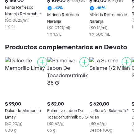
$ 165,00
$ 109,00
$ 126,00
$ 60,00
$ 71,00
$ 1
Fanta Refresco
Pas
-
13
%
-
15
%
Naranja Retornable
Ref
Mirinda Refresco
Mirinda Refresco de
(
$0.0825/ml
)
Pom
(
$0
Naranja
Naranja
1 X 2 L
1 X 
(
$0.0727/ml
)
(
$0.12/ml
)
1 X 1.5 L
1 X 500 mL
Productos complementarios en Devoto
$ 99,00
$ 52,00
$ 620,00
$ 1
Dulce de Membrillo
Palmolive Jabon De
La Sureña Salame 1/2
Div
Limay
Tocadornutrimilk 85 G
Milan
Dul
(
$0.20/g
)
(
$0.62/g
)
(
$0.62/g
)
(
$0
500 g
85 g
Desde 100g
400