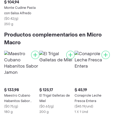
$ 104,94
Monte Cudine Pasta
con Salsa Alfredo
(
$0.42/g
)
250 g
Productos complementarios en Micro
Macro
$ 133,98
$ 125,17
$ 45,19
Maestro Cubano
El Trigal Galletas de
Conaprole Leche
Habanitos Sabor
Miel
Fresca Entera
Jamon
(
$0.75/g
)
(
$0.63/g
)
(
$45.19/und
)
180 g
200 g
1 X 1 Und