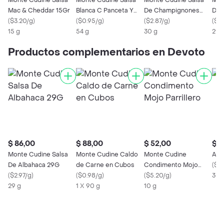
Monte Cudine Salsa
Monte Cudine Salsa
Monte Cudine Salsa
Mon
Mac & Cheddar 15Gr
Blanca C Panceta Y
De Champignones
De 
(
$3.20/g
)
Cebollla 54
(
$0.95/g
)
30G
(
$2.87/g
)
(
$2.
15 g
54 g
30 g
29 
Productos complementarios en Devoto
$ 86,00
$ 88,00
$ 52,00
$ 4
Monte Cudine Salsa
Monte Cudine Caldo
Monte Cudine
Ado
De Albahaca 29G
de Carne en Cubos
Condimento Mojo
(
$1.
(
$2.97/g
)
(
$0.98/g
)
Parrillero
(
$5.20/g
)
30 
29 g
1 X 90 g
10 g