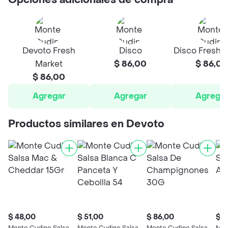
Opciones adicionales de compra
Devoto Fresh
Disco
Disco Fresh 
Market
$ 86,00
$ 86,00
$ 86,00
Agregar
Agregar
Agrega
Productos similares en Devoto
$ 48,00
$ 51,00
$ 86,00
$ 8