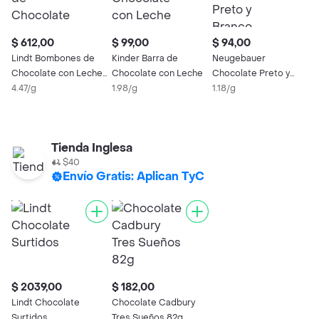
$ 612,00
$ 99,00
$ 94,00
$
Lindt Bombones de
Kinder Barra de
Neugebauer
B
Chocolate con Leche
Chocolate con Leche
Chocolate Preto y
C
Surtido
4.47/g
1.98/g
Branco
1.18/g
1
Tienda Inglesa
$40
Envío Gratis: Aplican TyC
$ 2039,00
$ 182,00
Lindt Chocolate
Chocolate Cadbury
Surtidos
Tres Sueños 82g