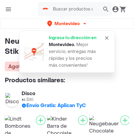
Montevideo
Ingresa tu dirección en
Neugebauer Chocolate Tableta
Montevideo
.
Mejor
Stikadinho
servicio, entregas más
rápidas y los precios
más convenientes!
Agotado
Productos similares:
Disco
$30
Envío Gratis: Aplican TyC