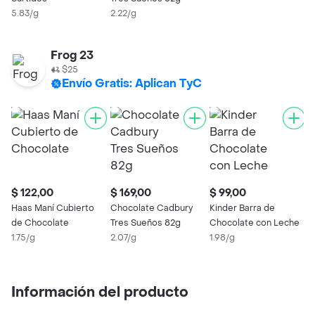
5.83/g
2.22/g
Frog 23
$25
Envío Gratis: Aplican TyC
$ 122,00
$ 169,00
$ 99,00
Haas Maní Cubierto
Chocolate Cadbury
Kinder Barra de
de Chocolate
Tres Sueños 82g
Chocolate con Leche
1.75/g
2.07/g
1.98/g
Información del producto