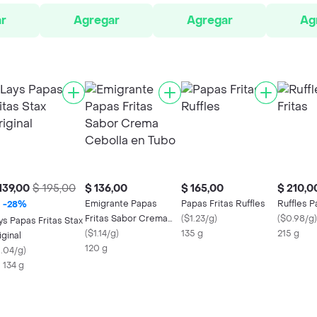
r
Agregar
Agregar
Ag
139,00
$ 195,00
$ 136,00
$ 165,00
$ 210,0
Emigrante Papas
Papas Fritas Ruffles
Ruffles P
-
28
%
Fritas Sabor Crema
(
$1.23/g
)
(
$0.98/g
)
ys Papas Fritas Stax
Cebolla en Tubo
(
$1.14/g
)
135 g
215 g
iginal
120 g
1.04/g
)
X 134 g