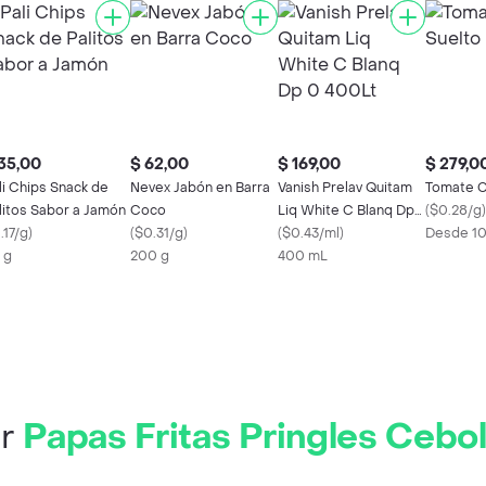
35,00
$ 62,00
$ 169,00
$ 279,0
li Chips Snack de
Nevex Jabón en Barra
Vanish Prelav Quitam
Tomate C
litos Sabor a Jamón
Coco
Liq White C Blanq Dp
(
$0.28/g
)
.17/g
)
(
$0.31/g
)
0 400Lt
(
$0.43/ml
)
Desde 1
 g
200 g
400 mL
ir
Papas Fritas Pringles Cebol