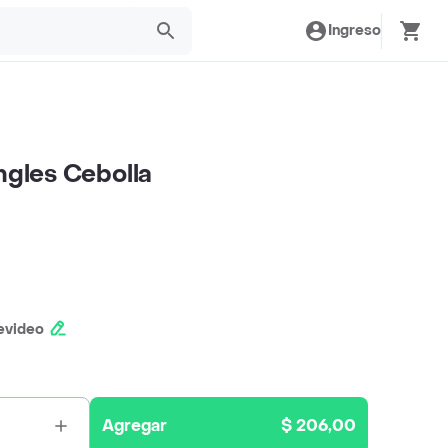
Ingreso
ngles Cebolla
evideo
Agregar
$ 206,00