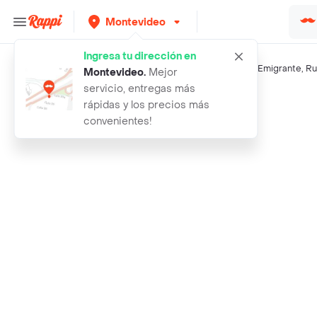
Montevideo
Ingresa tu dirección en
Búsquedas relacionadas:
Snacks salados
,
Pringles
,
Lays
,
Emigrante
,
Ru
Montevideo
.
Mejor
servicio, entregas más
Rappi
papas fritas pringles cebolla
rápidas y los precios más
convenientes!