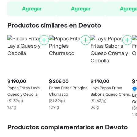
Agregar
Agregar
Agrega
Productos similares en Devoto
$ 190,00
$ 206,00
$ 140,00
$ 
Papas Fritas Lay's
Papas Fritas Pringles
Lays Papas Fritas
Queso y Cebolla
Churrasco
Sabor a Queso Crema
La
(
$1.39/g
)
(
$1.89/g
)
y Cebolla
(
$1.63/g
)
Or
137 g
109 g
86 g
(
$
1 
Productos complementarios en Devoto