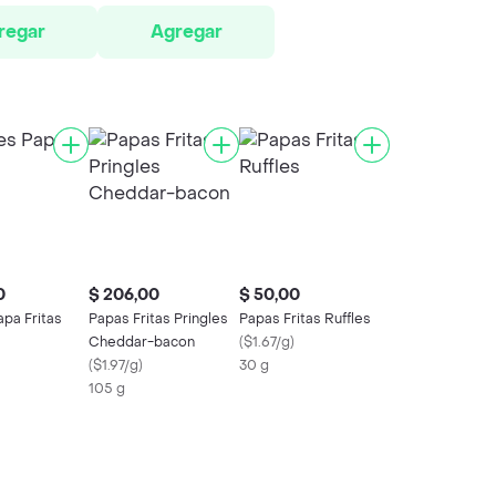
regar
Agregar
0
$ 206,00
$ 50,00
apa Fritas
Papas Fritas Pringles
Papas Fritas Ruffles
Cheddar-bacon
(
$1.67/g
)
(
$1.97/g
)
30 g
105 g