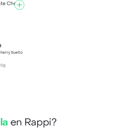
0
herry Suelto
00g
la
en Rappi?