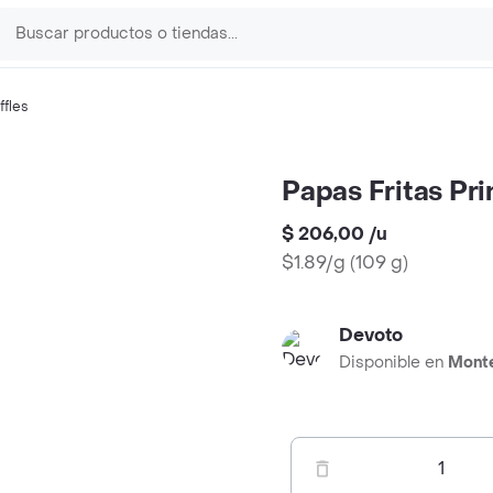
ffles
Papas Fritas Pri
$ 206,00
/
u
$1.89/g
(
109 g
)
Devoto
Disponible en
Mont
1