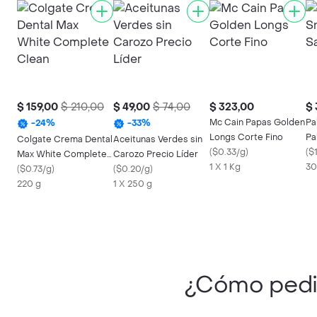
$ 159,00
$ 210,00
$ 49,00
$ 74,00
$ 323,00
$ 
Mc Cain Papas Golden
Pa
-
24
%
-
33
%
Longs Corte Fino
Pa
Colgate Crema Dental
Aceitunas Verdes sin
(
$0.33/g
)
(
$1
Max White Complete
Carozo Precio Líder
1 X 1 Kg
30
Clean
(
$0.73/g
)
(
$0.20/g
)
220 g
1 X 250 g
¿Cómo ped