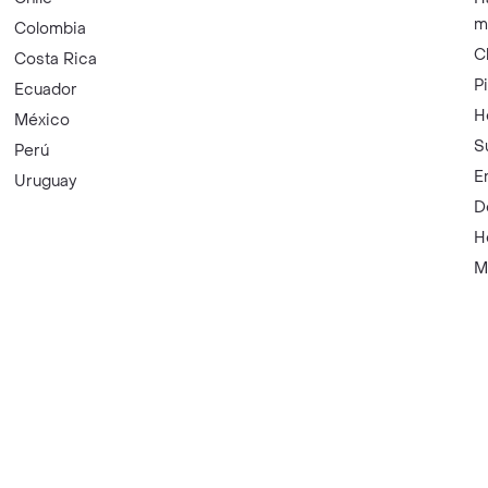
m
Colombia
C
Costa Rica
P
Ecuador
H
México
S
Perú
E
Uruguay
D
H
M