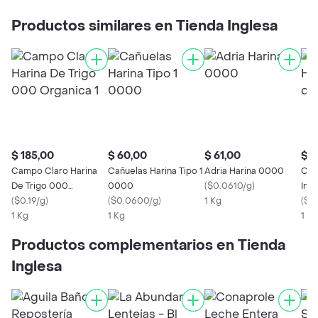
Productos similares en Tienda Inglesa
$ 185,00
$ 60,00
$ 61,00
$ 1
Campo Claro Harina
Cañuelas Harina Tipo 1
Adria Harina 0000
Cañ
De Trigo 000
0000
(
$0.0610/g
)
Int
Organica 1
(
$0.19/g
)
(
$0.0600/g
)
1 Kg
Fina
(
$0.
1 Kg
1 Kg
1 Kg
Productos complementarios en Tienda
Inglesa