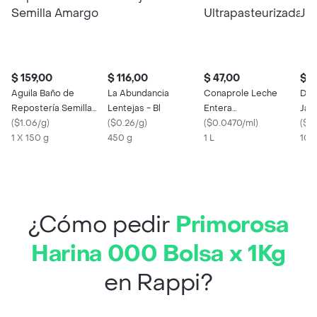
$ 159,00
$ 116,00
$ 47,00
$ 5
Aguila Baño de
La Abundancia
Conaprole Leche
Dor
Repostería Semilla
Lentejas - Bl
Entera
Jap
Amargo
(
$1.06/g
)
(
$0.26/g
)
Ultrapasteurizada
(
$0.0470/ml
)
(
$0
1 X 150 g
450 g
1 L
100
¿Cómo pedir
Primorosa
Harina 000 Bolsa x 1Kg
en Rappi?