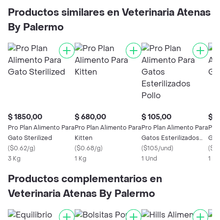
Productos similares en Veterinaria Atenas
By Palermo
$ 1850,00
$ 680,00
$ 105,00
$ 6
Pro Plan Alimento Para
Pro Plan Alimento Para
Pro Plan Alimento Para
Pro
Gato Sterilized
Kitten
Gatos Esterilizados
Gato
(
$0.62/g
)
(
$0.68/g
)
Pollo
(
$105/und
)
(
$0
3 Kg
1 Kg
1 Und
1 Kg
Productos complementarios en
Veterinaria Atenas By Palermo