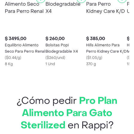
$ 3495,00
$ 260,00
$ 385,00
$ 3
Equilibrio Alimento
Bolsitas Popi
Hills Alimento Para
Hill
Seco Para Perro Renal
Biodegradable X4
Perro Kidney Care K/D
Mas
(
$0.44/g
)
(
$260/und
)
(
$1.05/g
)
Car
(
$2.
8 Kg
1 Und
370 g
156
¿Cómo pedir
Pro Plan
Alimento Para Gato
Sterilized
en Rappi?