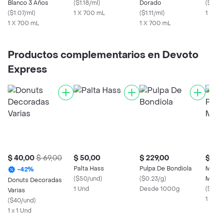
Blanco 3 Años
(
$1.18/ml
)
Dorado
(
$0
(
$1.07/ml
)
1 X 700 mL
(
$1.11/ml
)
1 X
1 X 700 mL
1 X 700 mL
Productos complementarios en Devoto
Express
$ 40,00
$ 69,00
$ 50,00
$ 229,00
$ 3
Palta Hass
Pulpa De Bondiola
Mar
-
42
%
(
$50/und
)
(
$0.23/g
)
Maí
Donuts Decoradas
1 Und
Desde 1000g
(
$0
Varias
1 X 
(
$40/und
)
1 x 1 Und