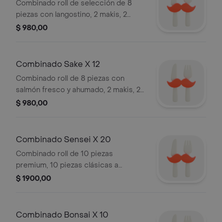
Combinado roll de selección de 8
piezas con langostino, 2 makis, 2
niguiris, salsa de soja, wasabi,
$ 980,00
jengibre, palitos.
Combinado Sake X 12
Combinado roll de 8 piezas con
salmón fresco y ahumado, 2 makis, 2
niguiris, salsa de soja, wasabi,
$ 980,00
jengibre, palitos.
Combinado Sensei X 20
Combinado roll de 10 piezas
premium, 10 piezas clásicas a
elección del sushi man, salsa de soja,
$ 1900,00
wasabi, palitos.
Combinado Bonsai X 10