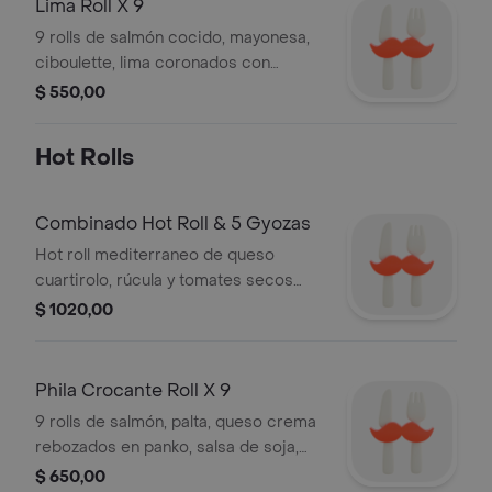
Lima Roll X 9
9 rolls de salmón cocido, mayonesa,
ciboulette, lima coronados con
sésamo integral y negro, salsa de
$ 550,00
soja, wasabi, jengibre, palitos.
Hot Rolls
Combinado Hot Roll & 5 Gyozas
Hot roll mediterraneo de queso
cuartirolo, rúcula y tomates secos
más de 5 empanaditas de cerdo al
$ 1020,00
vapor
Phila Crocante Roll X 9
9 rolls de salmón, palta, queso crema
rebozados en panko, salsa de soja,
wasabi, jengibre, palitos.
$ 650,00