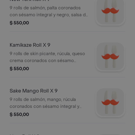
9 rolls de salmón, palta coronados
con sésamo integral y negro, salsa de
soja, wasabi, jengibre, palitos.
$ 550,00
Kamikaze Roll X 9
9 rolls de skin picante, rúcula, queso
crema coronados con sésamo
integral y negro, salsa de soja, wasabi,
$ 550,00
jengibre, palitos.
Sake Mango Roll X 9
9 rolls de salmón, mango, rúcula
coronados con sésamo integral y
negro, salsa de soja, wasabi, jengibre,
$ 550,00
palitos.