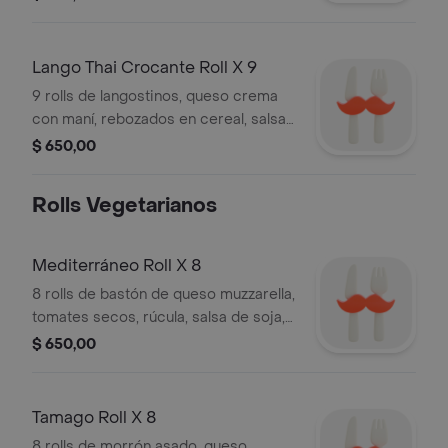
Lango Thai Crocante Roll X 9
9 rolls de langostinos, queso crema
con maní, rebozados en cereal, salsa
de soja, wasabi, jengibre, palitos.
$ 650,00
Rolls Vegetarianos
Mediterráneo Roll X 8
8 rolls de bastón de queso muzzarella,
tomates secos, rúcula, salsa de soja,
wasabi, jengibre, palitos.
$ 650,00
Tamago Roll X 8
8 rolls de morrón asado, queso