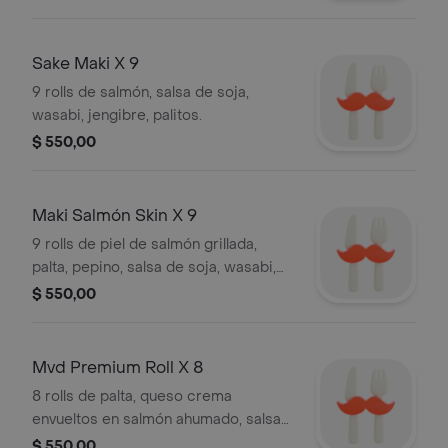
palitos.
Sake Maki X 9
9 rolls de salmón, salsa de soja,
wasabi, jengibre, palitos.
$ 550,00
Maki Salmón Skin X 9
9 rolls de piel de salmón grillada,
palta, pepino, salsa de soja, wasabi,
jengibre, palitos.
$ 550,00
Mvd Premium Roll X 8
8 rolls de palta, queso crema
envueltos en salmón ahumado, salsa
de soja, wasabi, jengibre, palitos.
$ 550,00