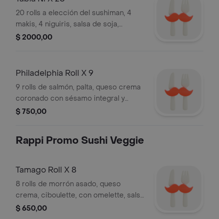
20 rolls a elección del sushiman, 4
makis, 4 niguiris, salsa de soja,
wasabi, jengibre, palitos.
$ 2000,00
Philadelphia Roll X 9
9 rolls de salmón, palta, queso crema
coronado con sésamo integral y
negro, salsa de soja, wasabi, jengibre,
$ 750,00
palitos.
Rappi Promo Sushi Veggie
Tamago Roll X 8
8 rolls de morrón asado, queso
crema, ciboulette, con omelette, salsa
de soja, wasabi, jengibre, palitos.
$ 650,00