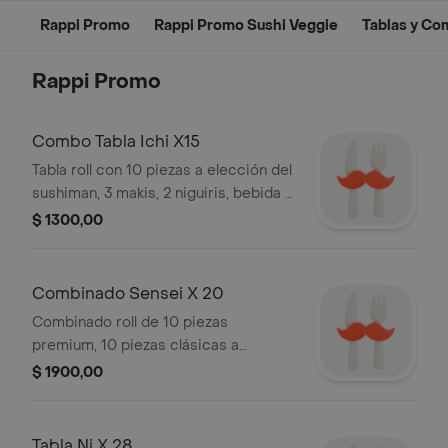
Rappi Promo
Rappi Promo Sushi Veggie
Tablas y Co
Rappi Promo
Combo Tabla Ichi X15
Tabla roll con 10 piezas a elección del
sushiman, 3 makis, 2 niguiris, bebida a
elección. Incluye wasabi, jengibre,
$ 1300,00
salsa de soja.
Combinado Sensei X 20
Combinado roll de 10 piezas
premium, 10 piezas clásicas a
elección del sushi man, salsa de soja,
$ 1900,00
wasabi, palitos.
Tabla Ni X 28