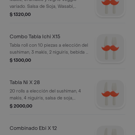
variado. Salsa de Soja, Wasabi,
Jengibre y Palitos
$ 1320,00
Combo Tabla Ichi X15
Tabla roll con 10 piezas a elección del
sushiman, 3 makis, 2 niguiris, bebida a
elección. Incluye wasabi, jengibre,
$ 1300,00
salsa de soja.
Tabla Ni X 28
20 rolls a elección del sushiman, 4
makis, 4 niguiris, salsa de soja,
wasabi, jengibre, palitos.
$ 2000,00
Combinado Ebi X 12