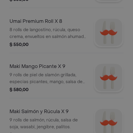
Umai Premium Roll X 8
8 rolls de langostino, rúcula, queso
crema, envueltos en salmón ahumado,
salsa de soja, wasabi, jengibre,
$ 550,00
palitos.
Maki Mango Picante X 9
9 rolls de piel de slamón grillada,
especias picantes, mango, salsa de
soja, wasabi, jengibre, palitos.
$ 580,00
Maki Salmón y Rúcula X 9
9 rolls de salmón, rúcula, salsa de
soja, wasabi, jengibre, palitos.