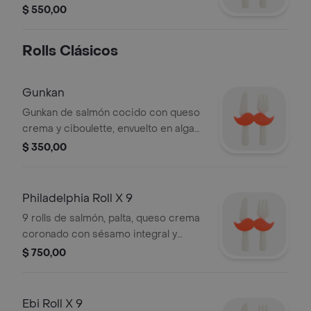
soja, wasabi, jengibre, palitos.
$ 550,00
Rolls Clásicos
Gunkan
Gunkan de salmón cocido con queso
crema y ciboulette, envuelto en alga
nori.
$ 350,00
Philadelphia Roll X 9
9 rolls de salmón, palta, queso crema
coronado con sésamo integral y
negro, salsa de soja, wasabi, jengibre,
$ 750,00
palitos.
Ebi Roll X 9