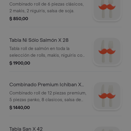
Combinado roll de 6 piezas clásicos,
2 makis, 2 niguiris, salsa de soja.
$ 850,00
Tabla Ni Sólo Salmón X 28
Tabla roll de salmón en toda la
selección de rolls, makis, niguiris con
salmón fresco, cocido y ahumado,
$ 1900,00
salsa de soja, wasabi, jengibre,
palitos.
Combinado Premium Ichiban X
25
Combinado roll de 12 piezas premium,
5 piezas panko, 8 clasicos, salsa de
soja, wasabi, palitos.
$ 1440,00
Tabla San X 42