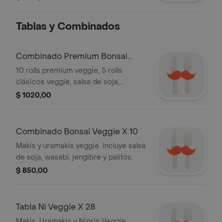
Tablas y Combinados
Combinado Premium Bonsai
Veggie X 15
10 rolls premium veggie, 5 rolls
clásicos veggie, salsa de soja,
wasabi, jengibre, palitos.
$ 1020,00
Combinado Bonsai Veggie X 10
Makis y uramakis veggie. Incluye salsa
de soja, wasabi, jengibre y palitos.
$ 850,00
Tabla Ni Veggie X 28
Makis, Uramakis y Nigris Veggie