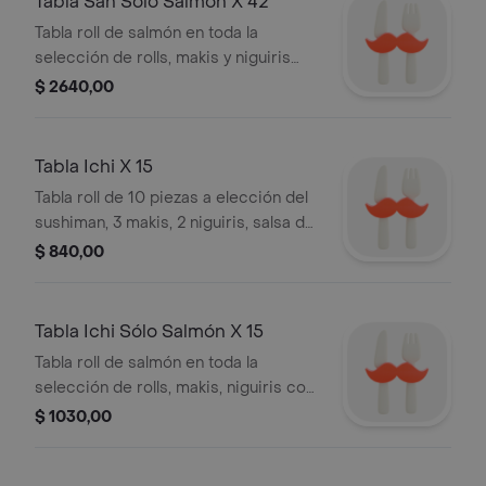
Tabla San Sólo Salmón X 42
Tabla roll de salmón en toda la
selección de rolls, makis y niguiris
con salmón fresco, cocido y
$ 2640,00
ahumado, salsa de soja, wasabi,
jengibre, palitos.
Tabla Ichi X 15
Tabla roll de 10 piezas a elección del
sushiman, 3 makis, 2 niguiris, salsa de
soja, wasabi, jengibre, palitos.
$ 840,00
Tabla Ichi Sólo Salmón X 15
Tabla roll de salmón en toda la
selección de rolls, makis, niguiris con
salmón fresco, cocido y ahumado,
$ 1030,00
salsa de soja, wasbi, jengibre, palitos.