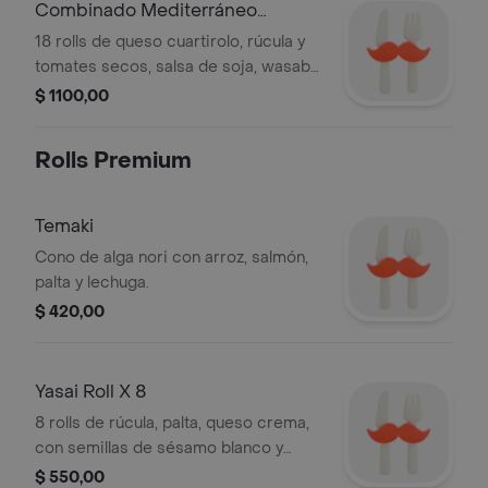
Combinado Mediterráneo
Crocante X 18
18 rolls de queso cuartirolo, rúcula y
tomates secos, salsa de soja, wasabi,
jengibre, palitos.
$ 1100,00
Rolls Premium
Temaki
Cono de alga nori con arroz, salmón,
palta y lechuga.
$ 420,00
Yasai Roll X 8
8 rolls de rúcula, palta, queso crema,
con semillas de sésamo blanco y
negro, salsa de soja, wasabi, jengibre,
$ 550,00