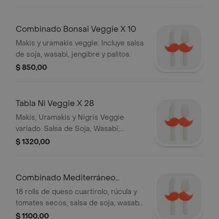
Combinado Bonsai Veggie X 10
Makis y uramakis veggie. Incluye salsa
de soja, wasabi, jengibre y palitos.
$ 850,00
Tabla Ni Veggie X 28
Makis, Uramakis y Nigris Veggie
variado. Salsa de Soja, Wasabi,
Jengibre y Palitos
$ 1320,00
Combinado Mediterráneo
Crocante X 18
18 rolls de queso cuartirolo, rúcula y
tomates secos, salsa de soja, wasabi,
jengibre, palitos.
$ 1100,00