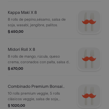
Kappa Maki X 8
8 rolls de pepino,sésamo, salsa de
soja, wasabi, jengibre, palitos.
$ 650,00
Midori Roll X 8
8 rolls de mango, rúcula, queso
crema, coronados con palta, salsa de
soja, wasabi, jengibre, palitos.
$ 670,00
Combinado Premium Bonsai
Veggie X 15
10 rolls premium veggie, 5 rolls
clásicos veggie, salsa de soja,
wasabi, jengibre, palitos.
$ 1020,00