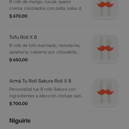
8 rolls de mango, rúcula, queso
crema, coronados con palta, salsa de
soja, wasabi, jengibre, palitos.
$ 670,00
Tofu Roll X 8
8 rolls de tofu marinado, remolacha,
zanahoria, cubierto por ciboulette,
salsa de soja, wasabi, jengibre,
$ 650,00
palitos.
Armá Tu Roll Sakura Roll X 8
Personalizá tus 8 rolls Sakura con
ingredientes a elección. Incluye salsa
de soja, wasabi y jengibre.
$ 700,00
Niguiris