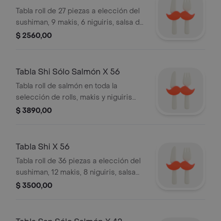
Tabla roll de 27 piezas a elección del
sushiman, 9 makis, 6 niguiris, salsa de
soja, wasabi, jengibre, palitos.
$ 2560,00
Tabla Shi Sólo Salmón X 56
Tabla roll de salmón en toda la
selección de rolls, makis y niguiris
con salmón fresco, cocido y
$ 3890,00
ahumado, salsa de soja, wasabi,
jengibre, palitos.
Tabla Shi X 56
Tabla roll de 36 piezas a elección del
sushiman, 12 makis, 8 niguiris, salsa
de soja, wasabi, jengibre, palitos.
$ 3500,00