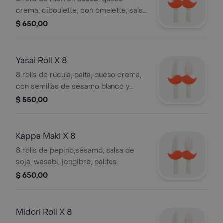
crema, ciboulette, con omelette, salsa
de soja, wasabi, jengibre, palitos.
$ 650,00
Yasai Roll X 8
8 rolls de rúcula, palta, queso crema,
con semillas de sésamo blanco y
negro, salsa de soja, wasabi, jengibre,
$ 550,00
palitos.
Kappa Maki X 8
8 rolls de pepino,sésamo, salsa de
soja, wasabi, jengibre, palitos.
$ 650,00
Midori Roll X 8