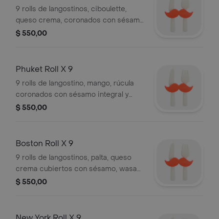
9 rolls de langostinos, ciboulette,
queso crema, coronados con sésamo
integral y negro, salsa de soja, wasabi,
$ 550,00
jengibre, palitos.
Phuket Roll X 9
9 rolls de langostino, mango, rúcula
coronados con sésamo integral y
negro, salsa de soja, wasabi, jengibre,
$ 550,00
palitos.
Boston Roll X 9
9 rolls de langostinos, palta, queso
crema cubiertos con sésamo, wasabi,
salsa de soja, palitos.
$ 550,00
New York Roll X 9