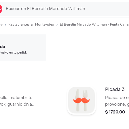
ry
Restaurantes en Montevideo
El Berretín Mercado Williman - Punta Carre
ido
lusivo en tu pedido
 seleccionados.
Picada 3
pollo, matambrito
Picada de en
wok, guarnición a
provolone, g
$ 1720,00