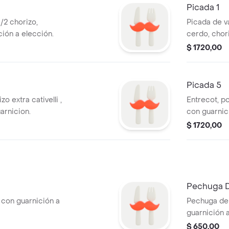
Picada 1
1/2 chorizo,
Picada de v
ción a elección.
cerdo, chori
elección.
$ 1720,00
Picada 5
o extra cativelli ,
Entrecot, po
ne con guarnicion.
con guarnici
$ 1720,00
Pechuga 
 con guarnición a
Pechuga de
guarnición a
$ 650,00