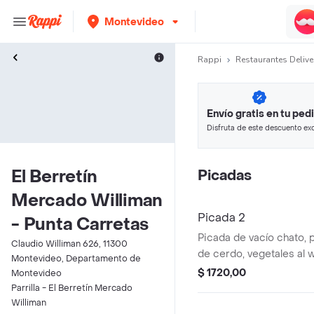
Montevideo
Rappi
Restaurantes Delive
Envío gratis en tu ped
Disfruta de este descuento exc
pagando con métodos de pago
El Berretín
Picadas
Mercado Williman
Picada 2
- Punta Carretas
Picada de vacío chato, 
Claudio Williman 626, 11300
de cerdo, vegetales al 
Montevideo, Departamento de
elección.
$ 1720,00
Montevideo
Parrilla - El Berretín Mercado
Williman