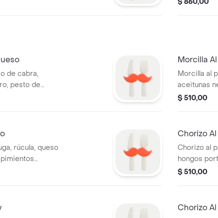
$ 860,00
Queso
Morcilla A
so de cabra,
Morcilla al 
ro, pesto de
aceitunas n
tomates sec
$ 510,00
lo
Chorizo A
uga, rúcula, queso
Chorizo al 
, pimientos
hongos port
tas.
rúcula.
$ 510,00
y
Chorizo Al