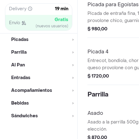
Picada para Egoístas
Delivery
19 min
Picada de entraña fina, 
Gratis
provolone chico, guarni
Envío
(nuevos usuarios)
$ 980,00
Picadas
Picada 4
Parrilla
Entrecot, bondiola, choriz
Al Pan
queso provolo
$ 1720,00
Entradas
Acompañamientos
Parrilla
Bebidas
Asado
Sándwiches
Asado a la parrilla 500g
elección.
$ 870,00