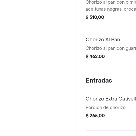
Chorizo al pan con pimie
aceitunas negras, croca
tomates secos con papas
$ 510,00
Chorizo Al Pan
Chorizo al pan con guar
$ 462,00
Entradas
Chorizo Extra Cativell
Porción de chorizo.
$ 265,00