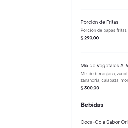
Porción de Fritas
Porción de papas fritas 
$ 290,00
Mix de Vegetales Al
Mix de berenjena, zuccini
zanahoria, calabaza, mor
y cebolla al wok.
$ 300,00
Bebidas
Coca-Cola Sabor Ori