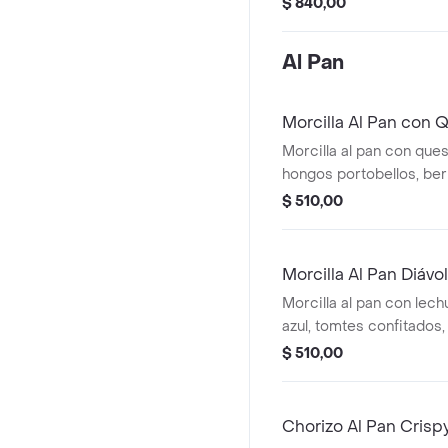
$ 840,00
Al Pan
Morcilla Al Pan con 
Morcilla al pan con que
hongos portobellos, ber
rúcula.
$ 510,00
Morcilla Al Pan Diávo
Morcilla al pan con lech
azul, tomtes confitados
campanita con papas fri
$ 510,00
Chorizo Al Pan Crisp