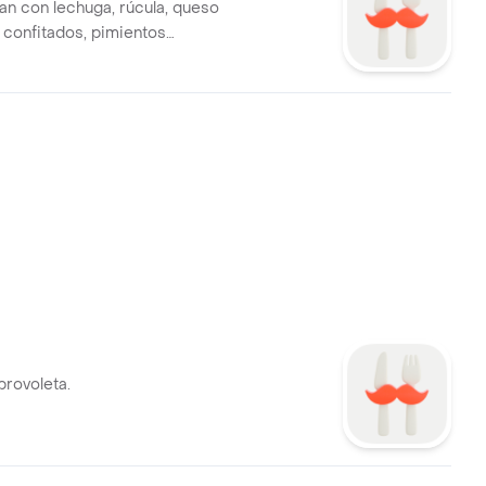
pan con lechuga, rúcula, queso
s confitados, pimientos
on papas fritas.
provoleta.