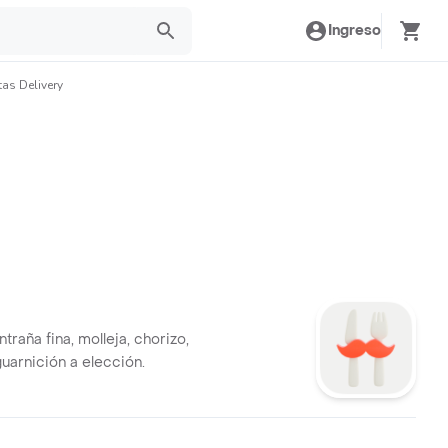
Ingreso
tas Delivery
traña fina, molleja, chorizo,
uarnición a elección.