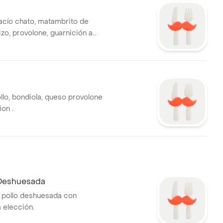
acío chato, matambrito de
zo, provolone, guarnición a
llo, bondiola, queso provolone
on .
Deshuesada
 pollo deshuesada con
 elección.