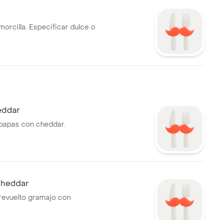
morcilla. Especificar dulce o
eddar
papas con cheddar.
Cheddar
revuelto gramajo con