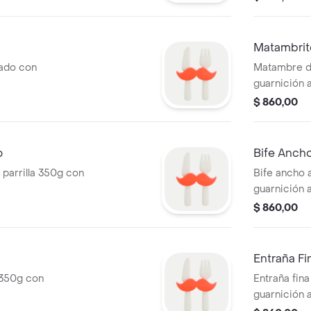
Matambrito
sado con
Matambre de
guarnición a
$ 860,00
o
Bife Anch
parrilla 350g con
Bife ancho a
guarnición a
$ 860,00
Entraña Fi
a 350g con
Entraña fina
guarnición a