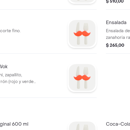
$ 510,00
Ensalada
corte fino.
Ensalada de
zanahoria ral
$ 265,00
 Wok
, zapallito,
rón (rojo y verde)
ginal 600 ml
Coca-Cola