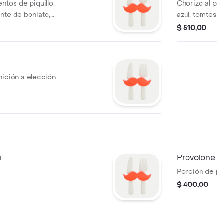
ntos de piquillo,
Chorizo al 
nte de boniato,
azul, tomte
 fritas.
campanita c
$ 510,00
nición a elección.
i
Provolone
Porción de 
$ 400,00