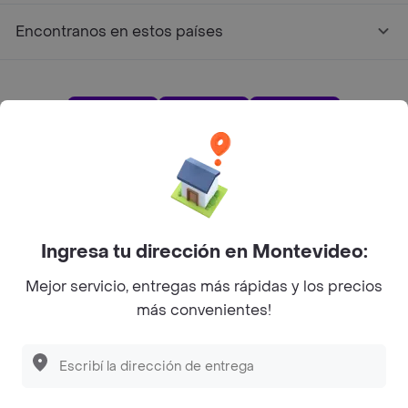
Encontranos en estos países
App Store
Google play
AppGallery
Pide tu comida favorita cerca de ti
Ingresa tu dirección en Montevideo:
Mejor servicio, entregas más rápidas y los precios
Categorías
más convenientes!
Unite a Rappi
Sobre Rappi