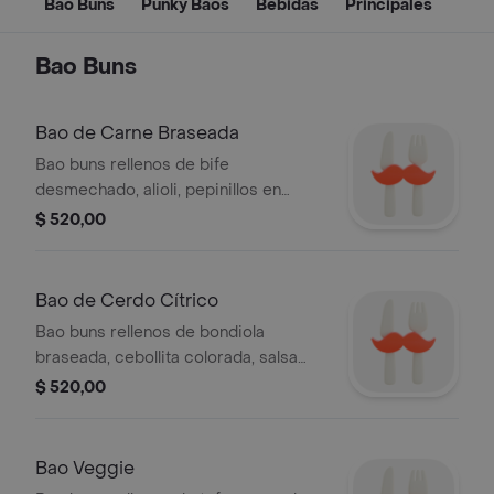
Bao Buns
Punky Baos
Bebidas
Principales
Bao Buns
Bao de Carne Braseada
Bao buns rellenos de bife
desmechado, alioli, pepinillos en
conserva y cilantro por 2 unidades.
$ 520,00
Bao de Cerdo Cítrico
Bao buns rellenos de bondiola
braseada, cebollita colorada, salsa
cítrica, alioli y rúcula por 2 unidades.
$ 520,00
Bao Veggie