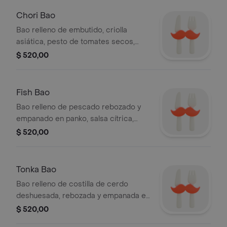
Chori Bao
Bao relleno de embutido, criolla
asiática, pesto de tomates secos,
rúcula y alioli por 2 unidades.
$ 520,00
Fish Bao
Bao relleno de pescado rebozado y
empanado en panko, salsa cítrica,
salsa acevichada y cilantro por 2
$ 520,00
unidades.
Tonka Bao
Bao relleno de costilla de cerdo
deshuesada, rebozada y empanada en
panko, criolla asiática, rúcula y salsa
$ 520,00
tonkatsu por 2 unidades.