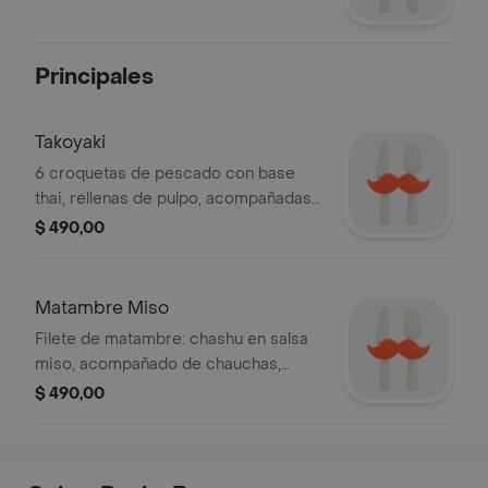
Principales
Takoyaki
6 croquetas de pescado con base
thai, rellenas de pulpo, acompañadas
de coleslaw y arroz de sushi.
$ 490,00
Matambre Miso
Filete de matambre: chashu en salsa
miso, acompañado de chauchas,
morrones asados y arroz de sushi.
$ 490,00