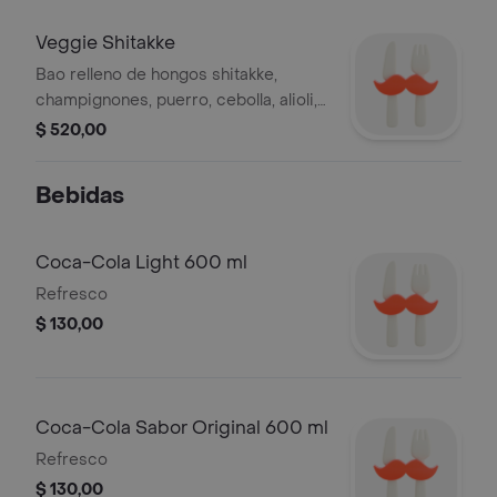
Veggie Shitakke
Bao relleno de hongos shitakke,
champignones, puerro, cebolla, alioli,
maní tostado y rúcula por 2 unidades.
$ 520,00
Bebidas
Coca-Cola Light 600 ml
Refresco
$ 130,00
Coca-Cola Sabor Original 600 ml
Refresco
$ 130,00