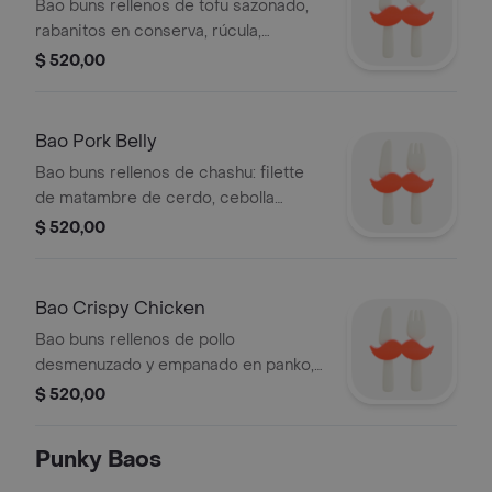
Bao buns rellenos de tofu sazonado,
rabanitos en conserva, rúcula,
cilantro, zanahoria, remolacha y alioli
$ 520,00
por 2 unidades.
Bao Pork Belly
Bao buns rellenos de chashu: filette
de matambre de cerdo, cebolla
caramelizada, pepinillos en conserva
$ 520,00
y salsa tonkatsu por 2 unidades.
Bao Crispy Chicken
Bao buns rellenos de pollo
desmenuzado y empanado en panko,
rúcula, zanahoria, mostaza y miel por 2
$ 520,00
unidades.
Punky Baos