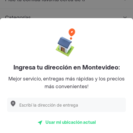
Categorías
Unite a Rappi
Sobre Rappi
Ingresa tu dirección en Montevideo:
Facebook
Twitter
Instagram
Mejor servicio, entregas más rápidas y los precios
©
2026
Rappi Inc. All rights reserved.
más convenientes!
Usar mi ubicación actual