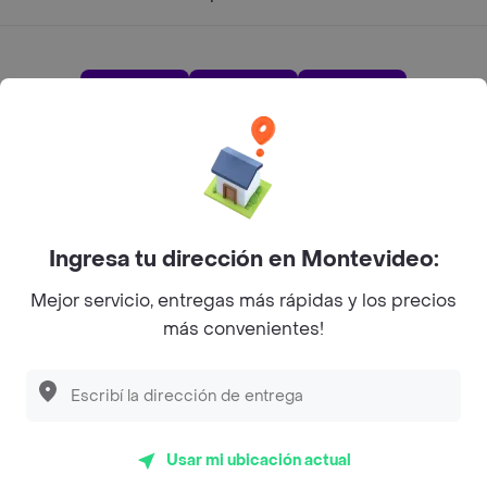
App Store
Google play
AppGallery
Pide tu comida favorita cerca de ti
Ingresa tu dirección en Montevideo:
Categorías
Mejor servicio, entregas más rápidas y los precios
más convenientes!
Unite a Rappi
Sobre Rappi
Usar mi ubicación actual