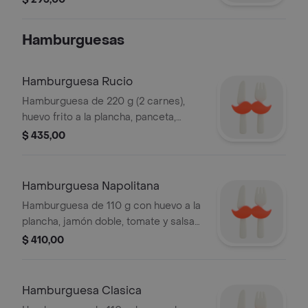
Hamburguesas
Hamburguesa Rucio
Hamburguesa de 220 g (2 carnes),
huevo frito a la plancha, panceta,
cheddar, tomate, lechuga, papas
$ 435,00
fritas, cheddar con guarnición de
fritas.
Hamburguesa Napolitana
Hamburguesa de 110 g con huevo a la
plancha, jamón doble, tomate y salsa
de tomate. Incluye guarnición de
$ 410,00
papas fritas.
Hamburguesa Clasica