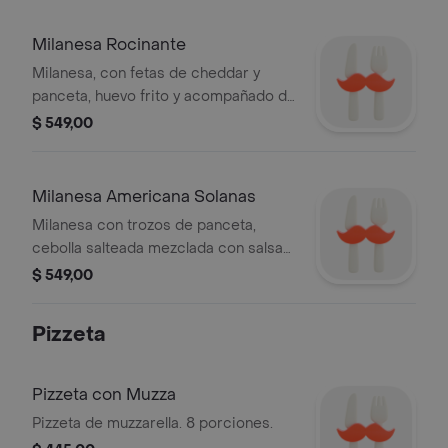
Milanesa Rocinante
Milanesa, con fetas de cheddar y
panceta, huevo frito y acompañado de
guarnicion de mixta.
$ 549,00
Milanesa Americana Solanas
Milanesa con trozos de panceta,
cebolla salteada mezclada con salsa
cheddar, 2 huevos fritos encima y
$ 549,00
guarnición de fritas.
Pizzeta
Pizzeta con Muzza
Pizzeta de muzzarella. 8 porciones.