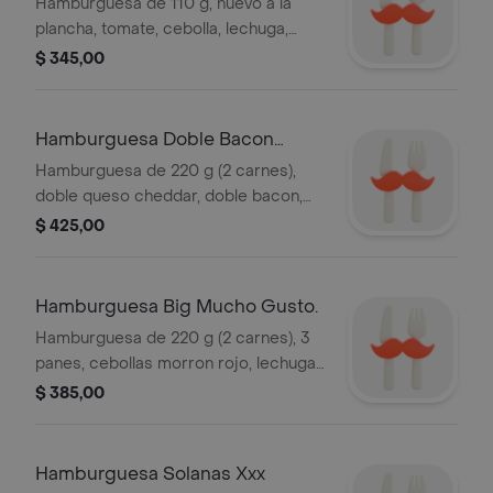
Hamburguesa de 110 g, huevo a la
plancha, tomate, cebolla, lechuga,
pepinillo con guarnición de fritas.
$ 345,00
Hamburguesa Doble Bacon
Doble Chesse
Hamburguesa de 220 g (2 carnes),
doble queso cheddar, doble bacon,
cebolla y morrón con guarnición de
$ 425,00
fritas.
Hamburguesa Big Mucho Gusto.
Hamburguesa de 220 g (2 carnes), 3
panes, cebollas morron rojo, lechuga,
doble cheddar, panceta, pepinos y
$ 385,00
cebolla con guarnición de fritas.
Hamburguesa Solanas Xxx