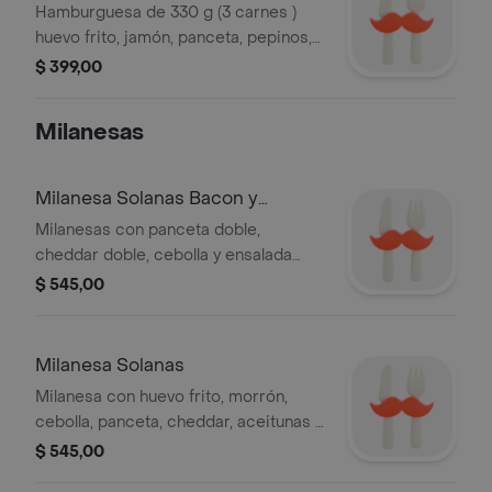
Hamburguesa de 330 g (3 carnes )
huevo frito, jamón, panceta, pepinos,
tomate, lechuga, cebolla con
$ 399,00
guarnición de fritas.
Milanesas
Milanesa Solanas Bacon y
Chesse
Milanesas con panceta doble,
cheddar doble, cebolla y ensalada
mixta.
$ 545,00
Milanesa Solanas
Milanesa con huevo frito, morrón,
cebolla, panceta, cheddar, aceitunas y
muzza, acompañada de papas fritas.
$ 545,00