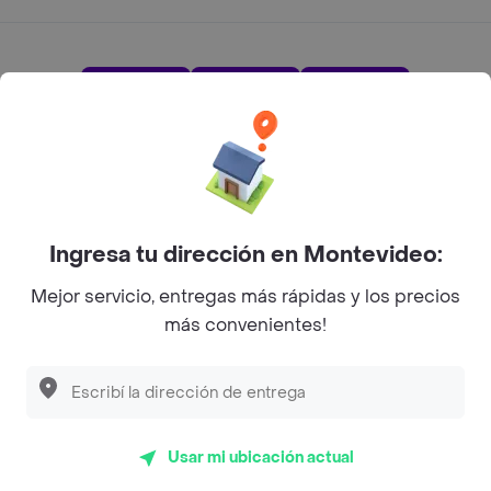
App Store
Google play
AppGallery
Pide tu comida favorita cerca de ti
Ingresa tu dirección en Montevideo:
Mejor servicio, entregas más rápidas y los precios
Categorías
más convenientes!
Unite a Rappi
Sobre Rappi
Usar mi ubicación actual