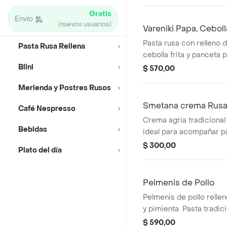
Gratis
Envío
(nuevos usuarios)
Vareniki Papa, Cebol
Pasta rusa con relleno 
Pasta Rusa Rellena
cebolla frita y panceta
Blini
$ 570,00
Merienda y Postres Rusos
Smetana crema Rus
Café Nespresso
Crema agria tradicional
Bebidas
ideal para acompañar p
$ 300,00
Plato del día
Pelmenis de Pollo
Pelmenis de pollo rellen
y pimienta. Pasta tradici
$ 590,00