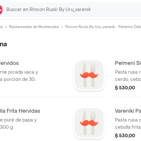
ry
Restaurantes en Montevideo
Rincon Ruski By Uru_varenik - Palermo Deli
ena
Hervidos
Pelmeni Si
arne picada vaca y
Pasta rusa 
ta porción de 300
cerdo, cebo
g
$ 530,00
la Frita Hervidas
Vareniki P
de puré de papa y
Pasta rusa 
 300 g
cebolla frit
$ 530,00