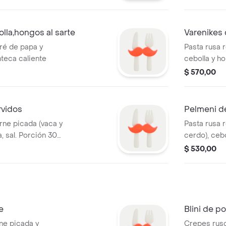
lla,hongos al sarte
Varenikes
uré de papa y
Pasta rusa 
teca caliente
cebolla y h
caliente
$ 570,00
rvidos
Pelmeni de
rne picada (vaca y
Pasta rusa r
a, sal. Porción 300
cerdo), cebo
caliente. Tambien
g. Servida 
$ 530,00
a a elección.
puedes agre
e
Blini de p
rne picada y
Crepes ruso