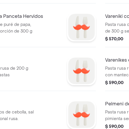
la Panceta Hervidos
Vareniki c
de puré de papa,
Pasta rusa 
 porción de 300 g
de 300 g se
$ 570,00
a
Varenikes 
 rusa de 200 g
Pasta rusa r
astas
con manteca
$ 590,00
Pelmeni de
os de cebolla, sal
Pasta rusa r
onal rusa.
pimienta se
$ 590,00