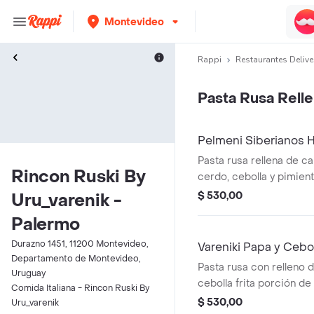
Montevideo
Rappi
Restaurantes Delive
Pasta Rusa Rell
Pelmeni Siberianos 
Pasta rusa rellena de c
Rincon Ruski By
cerdo, cebolla y pimien
g
$ 530,00
Uru_varenik -
Palermo
Durazno 1451, 11200 Montevideo,
Vareniki Papa y Cebol
Departamento de Montevideo,
Pasta rusa con relleno 
Uruguay
cebolla frita porción de
Comida Italiana - Rincon Ruski By
$ 530,00
Uru_varenik