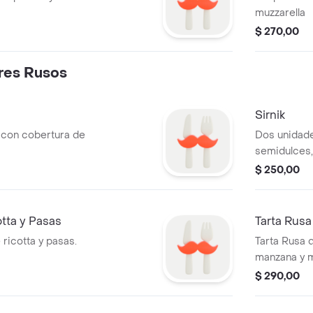
muzzarella
$ 270,00
res Rusos
Sirnik
l con cobertura de
Dos unidade
semidulces,
impalpable.
$ 250,00
otta y Pasas
Tarta Rus
e ricotta y pasas.
Tarta Rusa 
manzana y m
amantes de 
$ 290,00