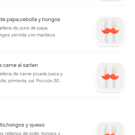
 de papa,cebolla y hongos
rellena de puré de papa,
ongos servida con manteca
 carne al sarten
ellena de carne picada (vaca y
lla, pimienta, sal. Porción 300
con manteca caliente. Tambien
gar una salsa a elección.
ollo,hongos y queso
s rellenos de pollo, hongos y