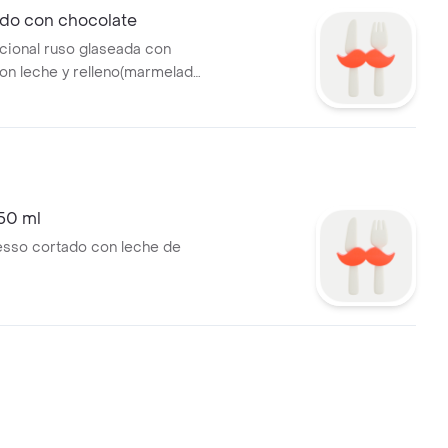
ado con chocolate
icional ruso glaseada con
on leche y relleno(marmelada
 dulce de leche o coco). 60gr.
50 ml
sso cortado con leche de