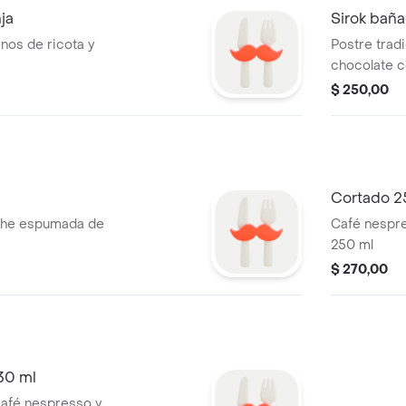
nja
Sirok bañ
enos de ricota y
Postre trad
chocolate c
de frutilla,
$ 250,00
Cortado 2
che espumada de
Café nespre
250 ml
$ 270,00
30 ml
afé nespresso y