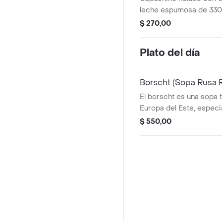
leche espumosa de 330
$ 270,00
Plato del día
Borscht (Sopa Rusa R
El borscht es una sopa 
Europa del Este, espec
en Ucrania y Rusia. Se 
$ 550,00
principalmente con car
remolacha, lo que le da 
color rojo.