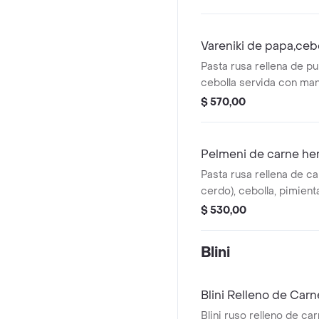
Vareniki de papa,cebo
Pasta rusa rellena de p
cebolla servida con man
$ 570,00
Pelmeni de carne he
Pasta rusa rellena de ca
cerdo), cebolla, pimient
g. Servida con manteca 
$ 530,00
puedes agregar una sals
Blini
Blini Relleno de Carn
Blini ruso relleno de ca