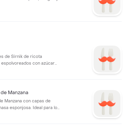
s de Sirnik de ricota
 espolvoreados con azúcar
a de Manzana
de Manzana con capas de
asa esponjosa. Ideal para los
los postres horneados.