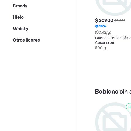
Brandy
Hielo
$ 209,00
$ 245,00
14%
Whisky
($0.42/g)
Queso Crema Clási
Otros licores
Casancrem
500 g
Bebidas sin 