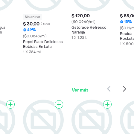
$ 120,00
$ 55,0
Sin azúcar
($0.0960/ml)
15%
$ 30,00
$ 59,00
gua
Gatorade Refresco
($0.11/m
49%
as
Naranja
Bebida 
($0.0848/ml)
1 X 1.25 L
Rocksta
Pepsi Black Deliciosas
1 X 500
Bebidas En Lata.
1 X 354 mL
Ver más