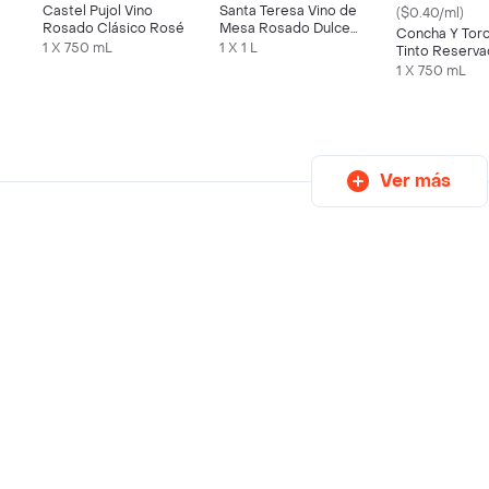
Castel Pujol Vino
Santa Teresa Vino de
($0.40/ml)
Rosado Clásico Rosé
Mesa Rosado Dulce
Concha Y Toro
Frutal
1 X 750 mL
1 X 1 L
Tinto Reserv
Camernere
1 X 750 mL
Ver más