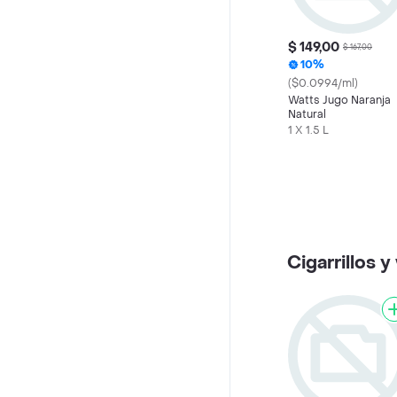
$ 149,00
$ 167,00
10%
($0.0994/ml)
Watts Jugo Naranja
Natural
1 X 1.5 L
Cigarrillos 