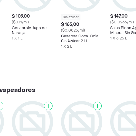
$ 109,00
$ 147,00
Sin azúcar
($0.11/ml)
($0.0236/ml)
$ 165,00
Conaprole Jugo de
Salus Bidon A
($0.0825/ml)
Naranja
Mineral Sin G
Gaseosa Coca-Cola
1 X 1 L
1 X 6.25 L
Sin Azúcar 2 Lt
1 X 2 L
y vapeadores