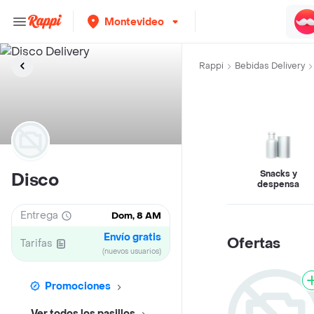
Montevideo
Rappi
Bebidas Delivery
Snacks y
Disco
despensa
Entrega
Dom, 8 AM
Envío gratis
Ofertas
Tarifas
(nuevos usuarios)
Promociones
Ver todos los pasillos