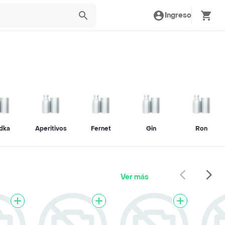
Ingreso
dka
Aperitivos
Fernet
Gin
Ron
Ver más