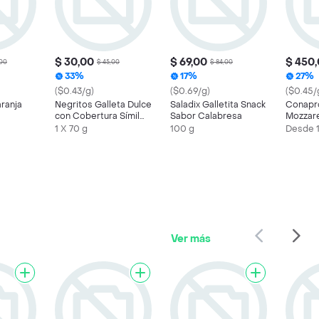
$ 30,00
$ 69,00
$ 450,
,00
$ 45,00
$ 84,00
33%
17%
27%
($0.43/g)
($0.69/g)
($0.45/
ranja
Negritos Galleta Dulce
Saladix Galletita Snack
Conapr
con Cobertura Símil
Sabor Calabresa
Mozzare
Chocolate
1 X 70 g
100 g
Desde 
Ver más