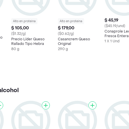
$ 45,19
Alto en proteina
Alto en proteina
($45.19/und)
$ 105,00
$ 179,00
Conaprole Le
($1.32/g)
($0.62/g)
Fresca Entera
co
Precio Líder Queso
Casancrem Queso
1 X 1 Und
Rallado Tipo Hebra
Original
80 g
290 g
alcohol