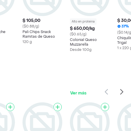
$ 105,00
$ 30,
Alto en proteina
($0.88/g)
37%
$ 650,00/kg
che
Pali Chips Snack
($0.14/g
($0.65/g)
Ramitas de Queso
Chiquilí
Colonial Queso
120 g
Trigal
Muzzarella
1 x 220 
Desde 100g
Ver más