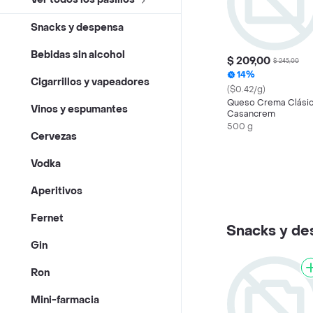
Snacks y despensa
Bebidas sin alcohol
$ 209,00
$ 245,00
14%
Cigarrillos y vapeadores
($0.42/g)
Queso Crema Clási
Vinos y espumantes
Casancrem
500 g
Cervezas
Vodka
Aperitivos
Fernet
Snacks y de
Gin
Ron
Mini-farmacia