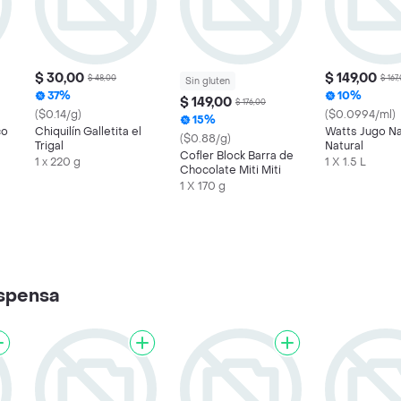
$ 30,00
$ 149,00
$ 48,00
$ 167
Sin gluten
37%
10%
$ 149,00
$ 176,00
($0.14/g)
($0.0994/ml)
15%
co
Chiquilín Galletita el
Watts Jugo Na
($0.88/g)
Trigal
Natural
Cofler Block Barra de
1 x 220 g
1 X 1.5 L
Chocolate Miti Miti
1 X 170 g
spensa