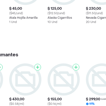
$ 45,00
$ 125,00
$ 230,00
($45/und)
($12.50/und)
($11.50/und)
Atala Hojilla Amarilla
Alaska Cigarrillos
Nevada Cigar
1 Und
10 Und
20 Und
umantes
$ 430,00
$ 155,00
$ 299,00
$ 33
($0.58/ml)
($0.16/ml)
11%