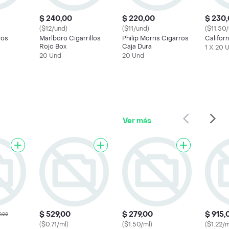
$ 240,00
$ 220,00
$ 230
($12/und)
($11/und)
($11.50
ros
Marlboro Cigarrillos
Philip Morris Cigarros
Californ
Rojo Box
Caja Dura
1 X 20 
20 Und
20 Und
Ver más
$ 529,00
$ 279,00
$ 915,
9,00
($0.71/ml)
($1.50/ml)
($1.22/m