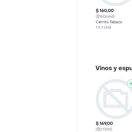
$ 160,00
($160/und)
Cerrito Tabaco
1 X 1 Und
Vinos y esp
$ 169,00
($0.17/ml)