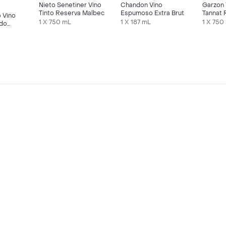
Nieto Senetiner Vino
Chandon Vino
Garzon 
Tinto Reserva Malbec
Espumoso Extra Brut
Tannat 
 Vino
1 X 750 mL
1 X 187 mL
1 X 750
ado