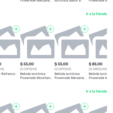
Powerade Manzana
Isotónica Sabor a
Powerade Moun
600 Ml
Manzana
Blast 600 Ml
Ir a la tienda
0
$ 55,00
$ 55,00
$ 85,00
ml)
(0.0917/ml)
(0.0917/ml)
(0.0855/ml)
 Refresco
Bebida Isotónica
Bebida Isotónica
Bebida Isotónic
Powerade Mountain
Powerade Manzana
Powerade Moun
Blast 600 Ml
600 Ml
Blast 995 Ml
Ir a la tienda