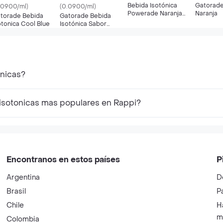
Bebida Isotónica
Gatorade
.0900/ml)
(0.0900/ml)
Powerade Naranja
Naranja
torade Bebida
Gatorade Bebida
600 Ml
otonica Cool Blue
Isotónica Sabor
Manzana
onicas?
 isotonicas mas populares en Rappi?
Encontranos en estos países
P
Argentina
D
Brasil
P
Chile
H
m
Colombia