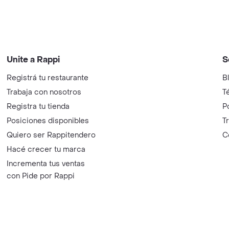
Unite a Rappi
S
Registrá tu restaurante
B
Trabaja con nosotros
T
Registra tu tienda
P
Posiciones disponibles
T
Quiero ser Rappitendero
C
Hacé crecer tu marca
Incrementa tus ventas
con Pide por Rappi