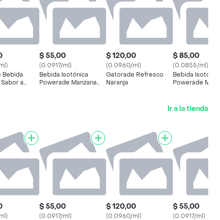
0
$ 55,00
$ 120,00
$ 85,00
ml)
(0.0917/ml)
(0.0960/ml)
(0.0855/ml)
 Bebida
Bebida Isotónica
Gatorade Refresco
Bebida Isotónic
 Sabor a
Powerade Manzana
Naranja
Powerade Moun
600 Ml
Blast 995 Ml
Ir a la tienda
0
$ 55,00
$ 120,00
$ 55,00
ml)
(0.0917/ml)
(0.0960/ml)
(0.0917/ml)