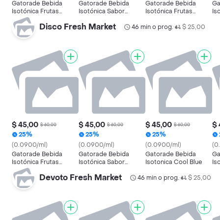
Gatorade Bebida
Gatorade Bebida
Gatorade Bebida
Ga
Isotónica Frutas
Isotónica Sabor
Isotónica Frutas
Is
Citricas
Naranja
Tropicales
Disco Fresh Market
46 min o prog.
$ 25,00
•
$ 45,00
$ 45,00
$ 45,00
$ 
$ 60,00
$ 60,00
$ 60,00
25%
25%
25%
(0.0900/ml)
(0.0900/ml)
(0.0900/ml)
(0
Gatorade Bebida
Gatorade Bebida
Gatorade Bebida
Ga
Isotónica Frutas
Isotónica Sabor
Isotonica Cool Blue
Is
Tropicales
Naranja
Ma
Devoto Fresh Market
46 min o prog.
$ 25,00
•