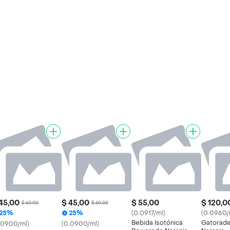
45,00
$ 45,00
$ 55,00
$ 120,0
$ 60,00
$ 60,00
25%
25%
(0.0917/ml)
(0.0960/
Bebida Isotónica
Gatorade
.0900/ml)
(0.0900/ml)