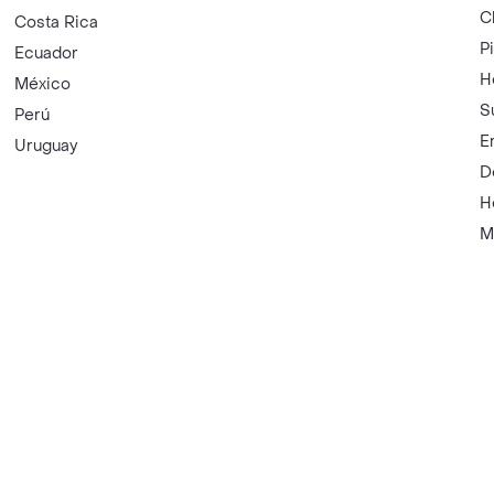
C
Costa Rica
P
Ecuador
H
México
S
Perú
E
Uruguay
D
H
M