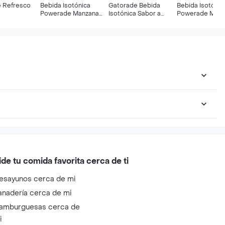
 Refresco
Bebida Isotónica
Gatorade Bebida
Bebida Isotónic
Powerade Manzana
Isotónica Sabor a
Powerade Moun
600 Ml
Manzana
Blast 600 Ml
ide tu comida favorita cerca de ti
esayunos cerca de mi
anadería cerca de mi
amburguesas cerca de
i