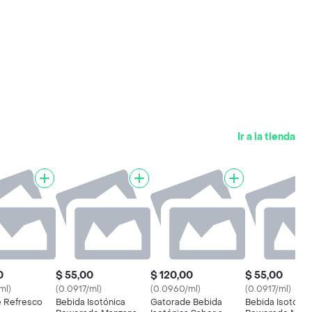
Ir a la tienda
0
$ 55,00
$ 120,00
$ 55,00
ml)
(0.0917/ml)
(0.0960/ml)
(0.0917/ml)
 Refresco
Bebida Isotónica
Gatorade Bebida
Bebida Isotónic